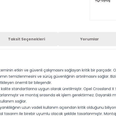
Paylaş
Taksit Seçenekleri
Yorumlar
eminin etkin ve güvenli çalışmasını sağlayan kritik bir parçadır.
ın temizlenmesini ve sürüş güvenliğinin artırılmasını sağlar. Biz
kileyen önemli bir bileşendir.
lite standartlarına uygun olarak üretilmiştir. Opel Crossland X
nmıştır ve montaj sırasında ek işlem gerektirmez. Dayanıklı malz
kullanım sağlar.
anıklılığının uzun vadeli kullanım açısından kritik olduğunu bili
nal tasarım ile birebir uyumlu olacak şekilde tasarlanmıştır. Mont