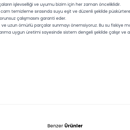
ların işlevselliği ve uyumu bizim için her zaman önceliklidir.
m temizleme sırasında suyu eşit ve düzenli şekilde püskürterek gör
runsuz çalışmasını garanti eder.
lu ve uzun ömürlü parçalar sunmayı önemsiyoruz. Bu su fiskiye m
sarıma uygun üretimi sayesinde sistem dengeli şekilde çalışır ve ar
Benzer
Ürünler