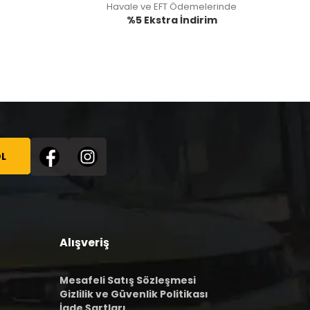
Havale ve EFT Ödemelerinde
%5 Ekstra İndirim
L
Alışveriş
Mesafeli Satış Sözleşmesi
Gizlilik ve Güvenlik Politikası
İade Şartları