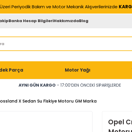
Üzeri Periyodik Bakım ve Motor Mekanik Alışverilerinizde
KARG
akip
Banka Hesap Bilgileri
Hakkımızda
Blog
dek Parça
Motor Yağı
AYNI GÜN KARGO
- 17:00’DEN ÖNCEKİ SİPARİŞLERDE
ossland X Sedan Su Fiskiye Motoru GM Marka
Opel C
Motor