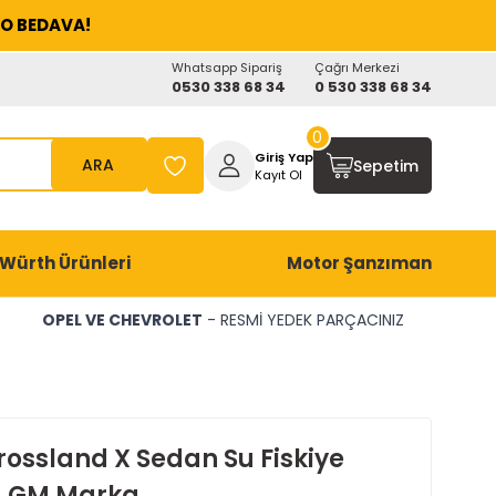
O BEDAVA!
Whatsapp Sipariş
Çağrı Merkezi
0530 338 68 34
0 530 338 68 34
0
Giriş Yap
ARA
Sepetim
Kayıt Ol
Würth Ürünleri
Motor Şanzıman
OPEL VE CHEVROLET
- RESMİ YEDEK PARÇACINIZ
rossland X Sedan Su Fiskiye
u GM Marka