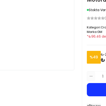
Stokta Var
Kategori
:
Cro
Marka
:
GM
*
₺
96.46
de
₺ 
%
49
₺ 