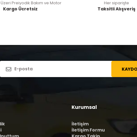
 Üzeri Preiyodik Bakım ve Motor
Her siparişte
Kargo Ücretsiz
Taksitli Alışveriş
KAYDO
Kurumsal
lik
İletişim
i
İletişim Formu
 Unuttum
Kargo Takip