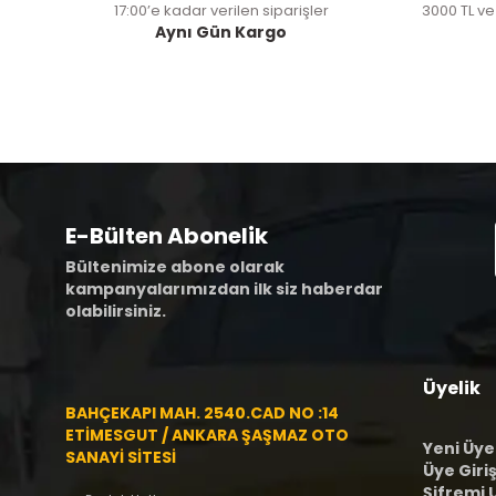
17:00’e kadar verilen siparişler
3000 TL ve
Aynı Gün Kargo
E-Bülten Abonelik
Bültenimize abone olarak
kampanyalarımızdan ilk siz haberdar
olabilirsiniz.
Üyelik
BAHÇEKAPI MAH. 2540.CAD NO :14
ETİMESGUT / ANKARA ŞAŞMAZ OTO
Yeni Üye
SANAYİ SİTESİ
Üye Giriş
Şifremi