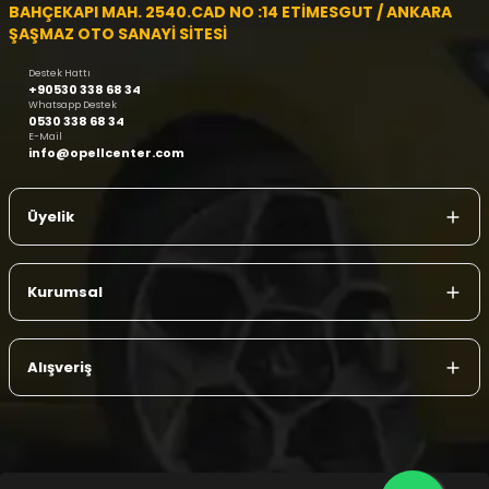
BAHÇEKAPI MAH. 2540.CAD NO :14 ETİMESGUT / ANKARA
ŞAŞMAZ OTO SANAYİ SİTESİ
Destek Hattı
+90530 338 68 34
Whatsapp Destek
0530 338 68 34
E-Mail
info@opellcenter.com
Üyelik
Kurumsal
Alışveriş