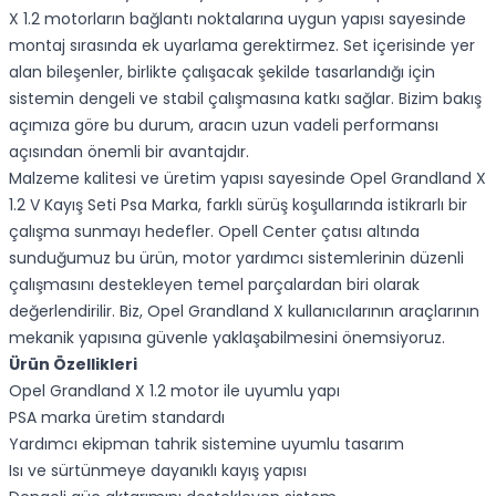
X 1.2 motorların bağlantı noktalarına uygun yapısı sayesinde
montaj sırasında ek uyarlama gerektirmez. Set içerisinde yer
alan bileşenler, birlikte çalışacak şekilde tasarlandığı için
sistemin dengeli ve stabil çalışmasına katkı sağlar. Bizim bakış
açımıza göre bu durum, aracın uzun vadeli performansı
açısından önemli bir avantajdır.
Malzeme kalitesi ve üretim yapısı sayesinde Opel Grandland X
1.2 V Kayış Seti Psa Marka, farklı sürüş koşullarında istikrarlı bir
çalışma sunmayı hedefler. Opell Center çatısı altında
sunduğumuz bu ürün, motor yardımcı sistemlerinin düzenli
çalışmasını destekleyen temel parçalardan biri olarak
değerlendirilir. Biz, Opel Grandland X kullanıcılarının araçlarının
mekanik yapısına güvenle yaklaşabilmesini önemsiyoruz.
Ürün Özellikleri
Opel Grandland X 1.2 motor ile uyumlu yapı
PSA marka üretim standardı
Yardımcı ekipman tahrik sistemine uyumlu tasarım
Isı ve sürtünmeye dayanıklı kayış yapısı