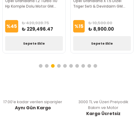
Opel Grandland 1.2 Turbo 110
Opel Grandland X 1.5 Dizel
Hp Komple Dolu Motor GM
Triger Seti & Devirdaim GM
Marka
Marka
₺ 420,928.75
₺ 10,500.00
%
45
%
15
₺ 229,496.47
₺ 8,900.00
Sepete Ekle
Sepete Ekle
17:00’e kadar verilen siparişler
3000 TL ve Üzeri Preiyodik
Aynı Gün Kargo
Bakım ve Motor
Kargo Ücretsiz