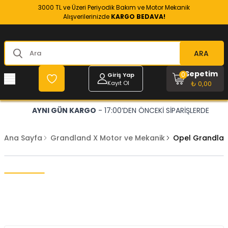
3000 TL ve Üzeri Periyodik Bakım ve Motor Mekanik
Alışverilerinizde
KARGO BEDAVA!
ARA
Sepetim
0
Giriş Yap
Kayıt Ol
₺ 0,00
AYNI GÜN KARGO
- 17:00’DEN ÖNCEKİ SİPARİŞLERDE
Ana Sayfa
Grandland X Motor ve Mekanik
Opel Grandland