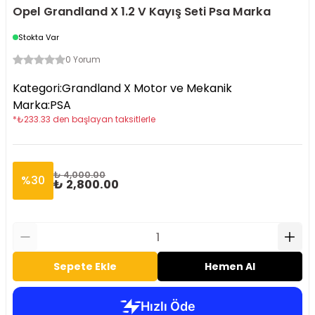
Opel Grandland X 1.2 V Kayış Seti Psa Marka
Stokta Var
0 Yorum
Kategori
:
Grandland X Motor ve Mekanik
Marka
:
PSA
*
₺
233.33
den başlayan taksitlerle
₺ 4,000.00
%
30
₺ 2,800.00
Sepete Ekle
Hemen Al