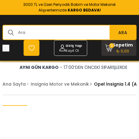
3000 TL ve Üzeri Periyodik Bakım ve Motor Mekanik
Alışverilerinizde
KARGO BEDAVA!
ARA
Sepetim
0
Giriş Yap
Kayıt Ol
₺ 0,00
AYNI GÜN KARGO
- 17:00’DEN ÖNCEKİ SİPARİŞLERDE
Ana Sayfa
Insignia Motor ve Mekanik
Opel İnsignia 1.4 (