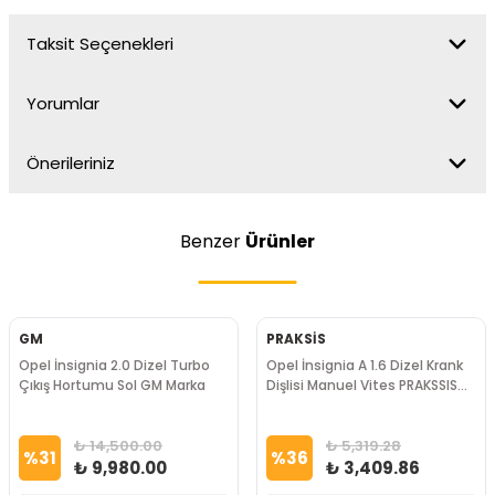
Taksit Seçenekleri
Yorumlar
Önerileriniz
Benzer
Ürünler
GM
PRAKSİS
Opel İnsignia 2.0 Dizel Turbo
Opel İnsignia A 1.6 Dizel Krank
Çıkış Hortumu Sol GM Marka
Dişlisi Manuel Vites PRAKSSIS
Marka
₺ 14,500.00
₺ 5,319.28
%
31
%
36
₺ 9,980.00
₺ 3,409.86