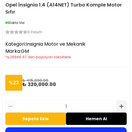
Opel İnsignia 1.4 (A14NET) Turbo Komple Motor
Sıfır
Stokta Var
0 Yorum
Kategori
:
Insignia Motor ve Mekanik
Marka
:
GM
*
₺
26666.67
den başlayan taksitlerle
₺ 415,000.00
%
23
₺ 320,000.00
Sepete Ekle
Hemen Al