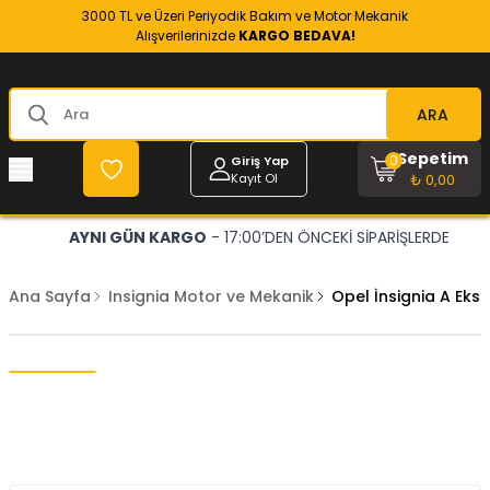
3000 TL ve Üzeri Periyodik Bakım ve Motor Mekanik
Alışverilerinizde
KARGO BEDAVA!
ARA
Sepetim
0
Giriş Yap
Kayıt Ol
₺ 0,00
AYNI GÜN KARGO
- 17:00’DEN ÖNCEKİ SİPARİŞLERDE
Ana Sayfa
Insignia Motor ve Mekanik
Opel İnsignia A Eks