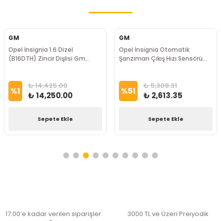
GM
GM
Opel İnsignia 1.6 Dizel
Opel İnsignia Otomatik
(B16DTH) Zincir Dişlisi Gm
Şanzıman Çıkış Hızı Sensörü
Marka
08-Up Gm Marka
₺ 14,425.00
₺ 5,308.31
%
1
%
51
₺ 14,250.00
₺ 2,613.35
Sepete Ekle
Sepete Ekle
17:00’e kadar verilen siparişler
3000 TL ve Üzeri Preiyodik