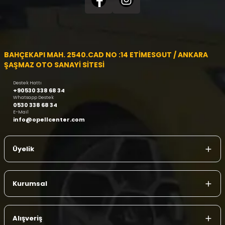
BAHÇEKAPI MAH. 2540.CAD NO :14 ETİMESGUT / ANKARA
ŞAŞMAZ OTO SANAYİ SİTESİ
Destek Hattı
+90530 338 68 34
Whatsapp Destek
0530 338 68 34
E-Mail
info@opellcenter.com
Üyelik
Kurumsal
Alışveriş