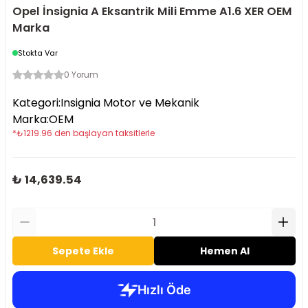
Opel İnsignia A Eksantrik Mili Emme A1.6 XER OEM
Marka
Stokta Var
0 Yorum
Kategori
:
Insignia Motor ve Mekanik
Marka
:
OEM
*
₺
1219.96
den başlayan taksitlerle
₺ 14,639.54
Sepete Ekle
Hemen Al