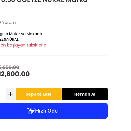
0 Yorum
ignia Motor ve Mekanik
ZE&NÜRAL
en başlayan taksitlerle
5,950.00
12,600.00
Sepete Ekle
Hemen Al