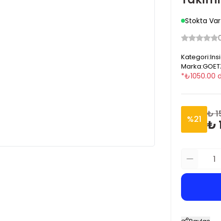
Stokta Var
Kategori
:
Ins
Marka
:
GOET
*
₺
1050.00
d
₺ 1
%
21
₺ 