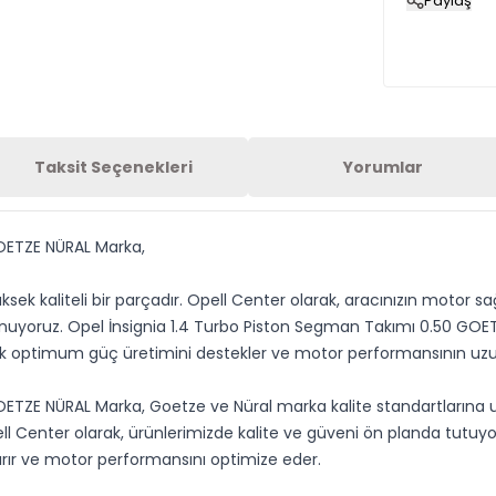
Paylaş
Taksit Seçenekleri
Yorumlar
GOETZE NÜRAL Marka,
sek kaliteli bir parçadır. Opell Center olarak, aracınızın motor 
sunuyoruz. Opel İnsignia 1.4 Turbo Piston Segman Takımı 0.50 GOETZ
rak optimum güç üretimini destekler ve motor performansının uz
ETZE NÜRAL Marka, Goetze ve Nüral marka kalite standartlarına uy
ell Center olarak, ürünlerimizde kalite ve güveni ön planda tutuyo
tırır ve motor performansını optimize eder.