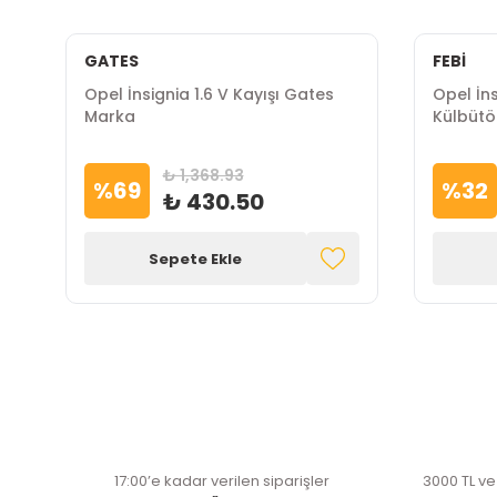
GATES
FEBİ
Opel İnsignia 1.6 V Kayışı Gates
Opel İn
Marka
Külbütö
₺ 1,368.93
%
69
%
32
₺ 430.50
Sepete Ekle
17:00’e kadar verilen siparişler
3000 TL ve