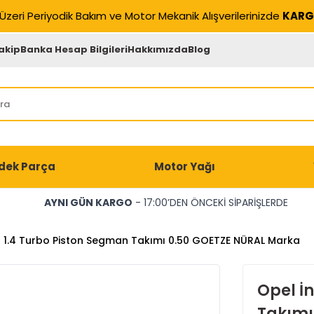
Üzeri Periyodik Bakım ve Motor Mekanik Alışverilerinizde
KARG
akip
Banka Hesap Bilgileri
Hakkımızda
Blog
dek Parça
Motor Yağı
AYNI GÜN KARGO
- 17:00’DEN ÖNCEKİ SİPARİŞLERDE
a 1.4 Turbo Piston Segman Takımı 0.50 GOETZE NÜRAL Marka
Opel İ
Takımı