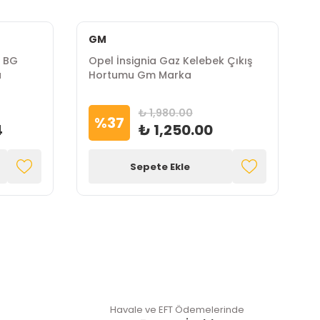
GM
0 BG
Opel İnsignia Gaz Kelebek Çıkış
O
a
Hortumu Gm Marka
K
₺ 1,980.00
%
37
4
₺ 1,250.00
Sepete Ekle
Havale ve EFT Ödemelerinde