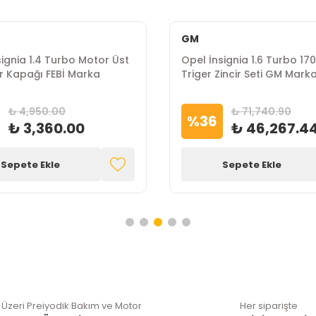
GM
signia 1.4 Turbo Motor Üst
Opel İnsignia 1.6 Turbo 17
r Kapağı FEBİ Marka
Triger Zincir Seti GM Mark
₺ 4,950.00
₺ 71,740.90
%
36
₺ 3,360.00
₺ 46,267.4
Sepete Ekle
Sepete Ekle
 Üzeri Preiyodik Bakım ve Motor
Her siparişte