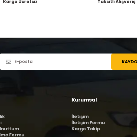
Kargo Ücretsiz
Taksitli Alışveriş
KAYDO
Kurumsal
lik
İletişim
i
İletişim Formu
 Unuttum
Kargo Takip
ilme Formu