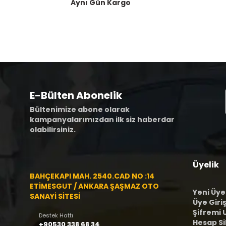
Aynı Gün Kargo
E-Bülten Abonelik
Bültenimize abone olarak
kampanyalarımızdan ilk siz haberdar
olabilirsiniz.
Üyelik
BAHÇEKAPI MAH. 2540.CAD NO :14
ETİMESGUT / ANKARA ŞAŞMAZ OTO
Yeni Üye
SANAYİ SİTESİ
Üye Giriş
Şifremi
Destek Hattı
Hesap S
+90530 338 68 34