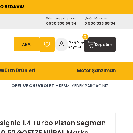
O BEDAVA!
Whatsapp Sipariş
Çağrı Merkezi
0530 338 68 34
0 530 338 68 34
0
Giriş Yap
ARA
Sepetim
Kayıt Ol
Würth Ürünleri
Motor Şanzıman
OPEL VE CHEVROLET
- RESMİ YEDEK PARÇACINIZ
nsignia 1.4 Turbo Piston Segman
 0.50 GOETZE NÜRAL Marka