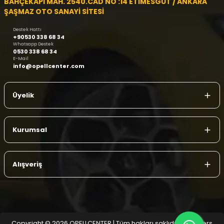
BAHÇEKAPI MAH. 2540.CAD NO :14 ETİMESGUT / ANKARA
ŞAŞMAZ OTO SANAYİ SİTESİ
Destek Hattı
+90530 338 68 34
Whatsapp Destek
0530 338 68 34
E-Mail
info@opellcenter.com
Üyelik
Kurumsal
Alışveriş
Copyright © 2026 OPELLCENTER | Tüm hakları saklıdır.
| Reliefers