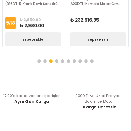
(B16DTH) Krank Devir Sensörü
A20DTH Komple Motor Gm
Gm Marka
Marka
₺ 3,650.00
₺ 232,916.35
%
18
₺ 2,980.00
Sepete Ekle
Sepete Ekle
17:00’e kadar verilen siparişler
3000 TL ve Üzeri Preiyodik
Aynı Gün Kargo
Bakım ve Motor
Kargo Ücretsiz