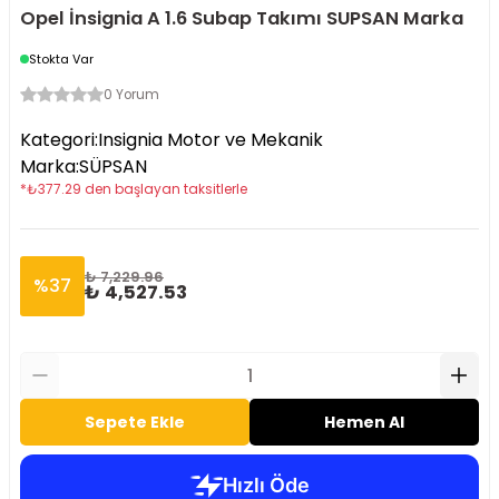
Opel İnsignia A 1.6 Subap Takımı SUPSAN Marka
Stokta Var
0 Yorum
Kategori
:
Insignia Motor ve Mekanik
Marka
:
SÜPSAN
*
₺
377.29
den başlayan taksitlerle
₺ 7,229.96
%
37
₺ 4,527.53
Sepete Ekle
Hemen Al