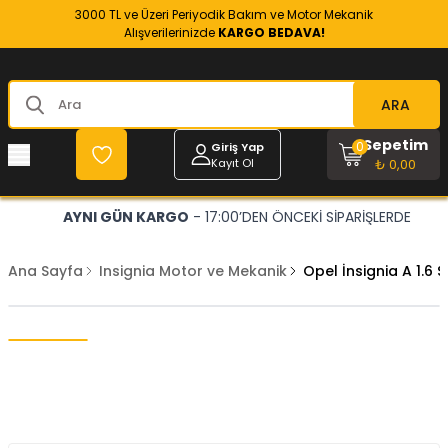
3000 TL ve Üzeri Periyodik Bakım ve Motor Mekanik
Alışverilerinizde
KARGO BEDAVA!
ARA
Sepetim
0
Giriş Yap
Kayıt Ol
₺ 0,00
AYNI GÜN KARGO
- 17:00’DEN ÖNCEKİ SİPARİŞLERDE
Ana Sayfa
Insignia Motor ve Mekanik
Opel İnsignia A 1.6