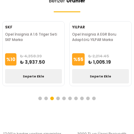
Benzer
Ürünler
SKF
YILPAR
Opel İnsignia A 1.6 Triger Seti
Opel Insignia A EGR Boru
SKF Marka
Adaptörü YILPAR Marka
₺ 4,358.39
₺ 2,214.45
%
10
%
55
₺ 3,937.50
₺ 1,005.19
Sepete Ekle
Sepete Ekle
17:00’e kadar verilen siparişler
3000 TL ve Üzeri Preiyodik