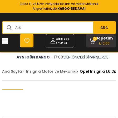
3000 TL ve Üzeri Periyodik Bakım ve Motor Mekanik
Alışverilerinizde
KARGO BEDAVA!
ARA
Sepetim
0
Giriş Yap
Kayıt Ol
₺ 0,00
AYNI GÜN KARGO
- 17:00’DEN ÖNCEKİ SİPARİŞLERDE
Ana Sayfa
Insignia Motor ve Mekanik
Opel Insignia 1.6 D