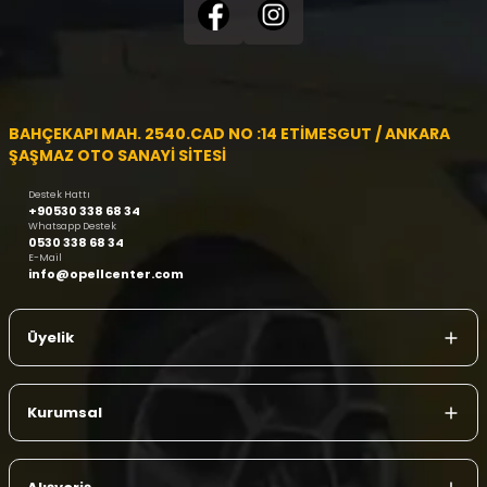
BAHÇEKAPI MAH. 2540.CAD NO :14 ETİMESGUT / ANKARA
ŞAŞMAZ OTO SANAYİ SİTESİ
Destek Hattı
+90530 338 68 34
Whatsapp Destek
0530 338 68 34
E-Mail
info@opellcenter.com
Üyelik
Kurumsal