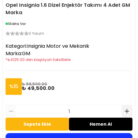
Opel Insignia 1.6 Dizel Enjektör Takımı 4 Adet GM
Marka
Stokta Var
0 Yorum
Kategori
:
Insignia Motor ve Mekanik
Marka
:
GM
*
₺
4125.00
den başlayan taksitlerle
₺ 58,500.00
%
15
₺ 49,500.00
Sepete Ekle
Hemen Al