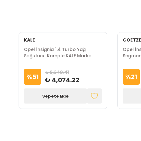
KALE
GOETZ
Opel İnsignia 1.4 Turbo Yağ
Opel İns
Soğutucu Komple KALE Marka
Segman 
NÜRAL 
₺ 8,340.41
%
51
%
21
₺ 4,074.22
Sepete Ekle