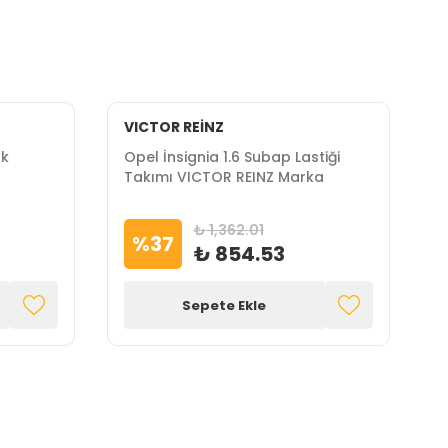
VICTOR REİNZ
nk
Opel İnsignia 1.6 Subap Lastiği
O
Takımı VICTOR REINZ Marka
H
₺ 1,362.01
%
37
₺ 854.53
Sepete Ekle