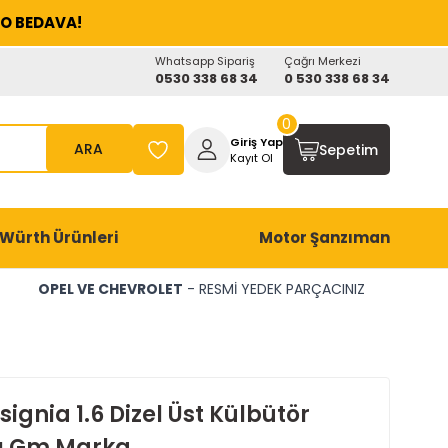
O BEDAVA!
Whatsapp Sipariş
Çağrı Merkezi
0530 338 68 34
0 530 338 68 34
0
Giriş Yap
ARA
Sepetim
Kayıt Ol
Würth Ürünleri
Motor Şanzıman
OPEL VE CHEVROLET
- RESMİ YEDEK PARÇACINIZ
signia 1.6 Dizel Üst Külbütör
ı Gm Marka