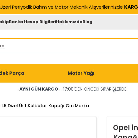
Üzeri Periyodik Bakım ve Motor Mekanik Alışverilerinizde
KARG
akip
Banka Hesap Bilgileri
Hakkımızda
Blog
dek Parça
Motor Yağı
AYNI GÜN KARGO
- 17:00’DEN ÖNCEKİ SİPARİŞLERDE
a 1.6 Dizel Üst Külbütör Kapağı Gm Marka
Opel in
Kapağ