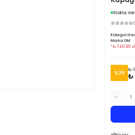
Stokta Var
Kategori
:
Ins
Marka
:
GM
*
₺
740.95
d
₺ 
%
39
₺ 