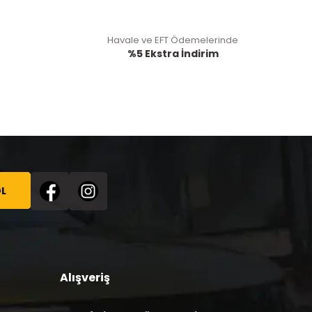
Havale ve EFT Ödemelerinde
%5 Ekstra İndirim
L
Alışveriş