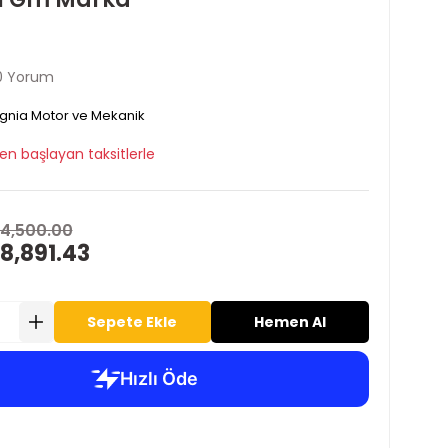
0 Yorum
ignia Motor ve Mekanik
en başlayan taksitlerle
14,500.00
8,891.43
Sepete Ekle
Hemen Al