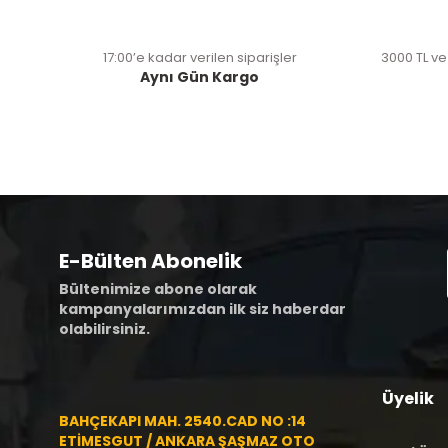
17:00’e kadar verilen siparişler
3000 TL ve
Aynı Gün Kargo
E-Bülten Abonelik
Bültenimize abone olarak
kampanyalarımızdan ilk siz haberdar
olabilirsiniz.
Üyelik
BAHÇEKAPI MAH. 2540.CAD NO :14
ETİMESGUT / ANKARA ŞAŞMAZ OTO