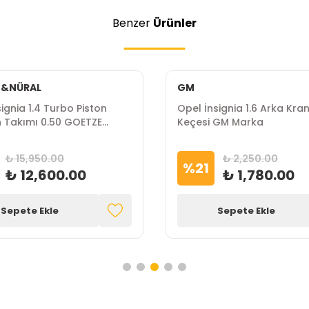
Benzer
Ürünler
E&NÜRAL
GM
ignia 1.4 Turbo Piston
Opel İnsignia 1.6 Arka Kra
Takımı 0.50 GOETZE
Keçesi GM Marka
Marka
₺ 15,950.00
₺ 2,250.00
%
21
₺ 12,600.00
₺ 1,780.00
Sepete Ekle
Sepete Ekle