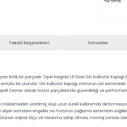
Paylaş
Taksit Seçenekleri
Yorumlar
yan kritik bir parçadır. Opel İnsignia 1.6 Dizel Üst Külbütör Kap
n ömürlü bir üründür. Üst külbütör kapağı, motorun üst kısmındaki 
pell Center olarak motor parçalarında güvenilirliği ve performans
li malzemeden üretilmiş olup uzun süreli kullanımda deformasyon v
 dışarı sızmasını engeller ve motorun yağlama sisteminin sağlıkl
 Ürünün orijinal ölçü ve tasarıma sahip olması, montaj sonrası ta