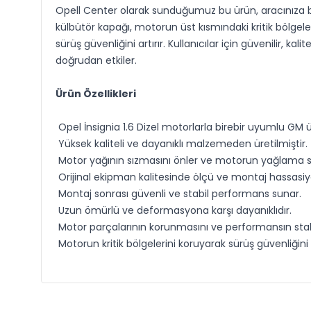
Opell Center olarak sunduğumuz bu ürün, aracınıza bi
külbütör kapağı, motorun üst kısmındaki kritik bölgele
sürüş güvenliğini artırır. Kullanıcılar için güvenilir,
doğrudan etkiler.
Ürün Özellikleri
Opel İnsignia 1.6 Dizel motorlarla birebir uyumlu GM ü
Yüksek kaliteli ve dayanıklı malzemeden üretilmiştir.
Motor yağının sızmasını önler ve motorun yağlama si
Orijinal ekipman kalitesinde ölçü ve montaj hassasiye
Montaj sonrası güvenli ve stabil performans sunar.
Uzun ömürlü ve deformasyona karşı dayanıklıdır.
Motor parçalarının korunmasını ve performansın stabi
Motorun kritik bölgelerini koruyarak sürüş güvenliğini 