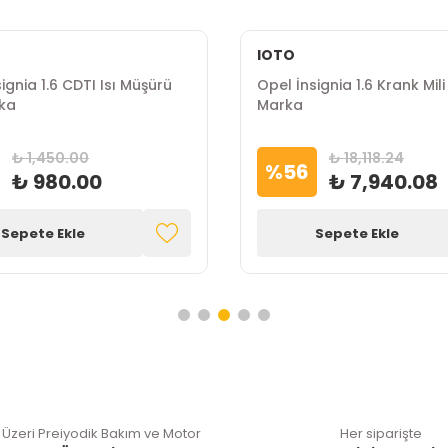
IOTO
ignia 1.6 CDTI Isı Müşürü
Opel İnsignia 1.6 Krank Mil
ka
Marka
₺ 1,450.00
₺ 18,118.24
%
56
₺ 980.00
₺ 7,940.08
Sepete Ekle
Sepete Ekle
 Üzeri Preiyodik Bakım ve Motor
Her siparişte