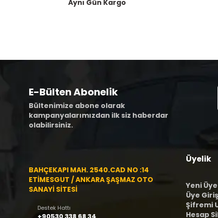
Aynı Gün Kargo
E-Bülten Abonelik
Bültenimize abone olarak
kampanyalarımızdan ilk siz haberdar
olabilirsiniz.
Üyelik
BAHÇEKAPI MAH. 2540.CAD NO :14
ETİMESGUT / ANKARA ŞAŞMAZ OTO
Yeni Üye
SANAYİ SİTESİ
Üye Giriş
Şifremi
Destek Hattı
Hesap S
+90530 338 68 34