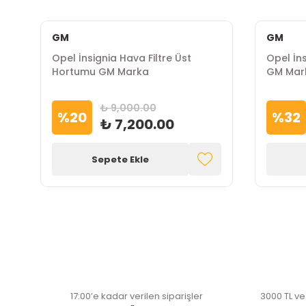
GM
GM
Opel İnsignia Hava Filtre Üst
Opel İns
Hortumu GM Marka
GM Mar
₺ 9,000.00
%
20
%
32
₺ 7,200.00
Sepete Ekle
17:00’e kadar verilen siparişler
3000 TL ve