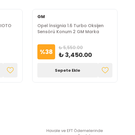
GM
i IOTO
Opel İnsignia 1.6 Turbo Oksijen
O
Sensörü Konum 2 GM Marka
G
₺ 5,550.00
%
38
₺ 3,450.00
Sepete Ekle
Havale ve EFT Ödemelerinde