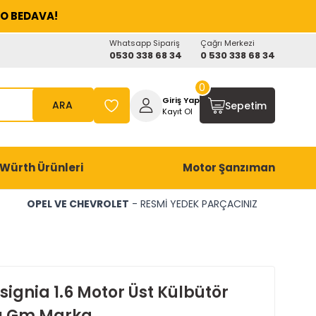
O BEDAVA!
Whatsapp Sipariş
Çağrı Merkezi
0530 338 68 34
0 530 338 68 34
0
Giriş Yap
ARA
Sepetim
Kayıt Ol
Würth Ürünleri
Motor Şanzıman
OPEL VE CHEVROLET
- RESMİ YEDEK PARÇACINIZ
signia 1.6 Motor Üst Külbütör
ı Gm Marka