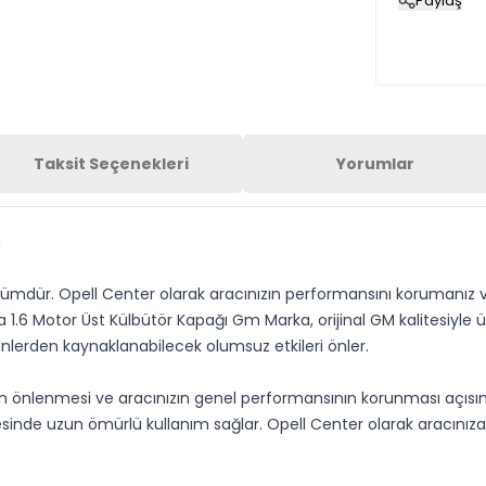
Paylaş
Taksit Seçenekleri
Yorumlar
a
 çözümdür. Opell Center olarak aracınızın performansını koruman
ia 1.6 Motor Üst Külbütör Kapağı Gm Marka, orijinal GM kalitesiyl
enlerden kaynaklanabilecek olumsuz etkileri önler.
rın önlenmesi ve aracınızın genel performansının korunması açısı
de uzun ömürlü kullanım sağlar. Opell Center olarak aracınıza tam