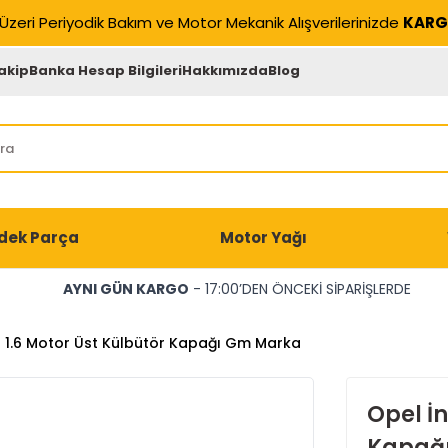
Üzeri Periyodik Bakım ve Motor Mekanik Alışverilerinizde
KARG
akip
Banka Hesap Bilgileri
Hakkımızda
Blog
dek Parça
Motor Yağı
AYNI GÜN KARGO
- 17:00’DEN ÖNCEKİ SİPARİŞLERDE
a 1.6 Motor Üst Külbütör Kapağı Gm Marka
Opel İn
Kapağ