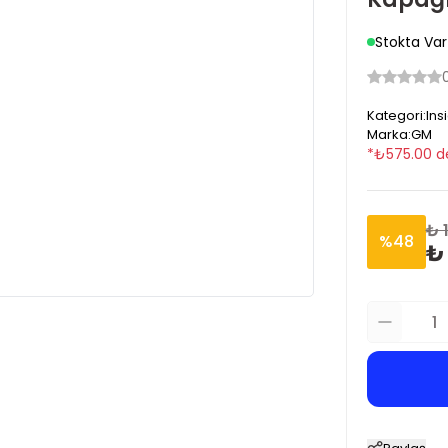
Stokta Var
Kategori
:
Ins
Marka
:
GM
*
₺
575.00
d
₺ 
%
48
₺