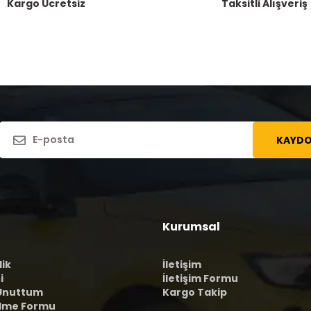
Kargo Ücretsiz
Taksitli Alışveriş
KAYDO
Kurumsal
lik
İletişim
i
İletişim Formu
 Unuttum
Kargo Takip
ilme Formu