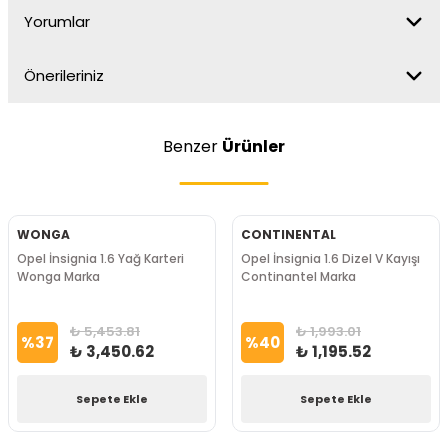
Yorumlar
Önerileriniz
Benzer
Ürünler
WONGA
CONTINENTAL
Opel İnsignia 1.6 Yağ Karteri
Opel İnsignia 1.6 Dizel V Kayışı
Wonga Marka
Continantel Marka
₺ 5,453.81
₺ 1,993.01
%
37
%
40
₺ 3,450.62
₺ 1,195.52
Sepete Ekle
Sepete Ekle