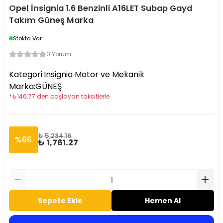
Opel İnsignia 1.6 Benzinli A16LET Subap Gayd
Takım Güneş Marka
Stokta Var
0 Yorum
Kategori
:
Insignia Motor ve Mekanik
Marka
:
GÜNEŞ
*
₺
146.77
den başlayan taksitlerle
₺ 5,234.16
%
66
₺ 1,761.27
Sepete Ekle
Hemen Al