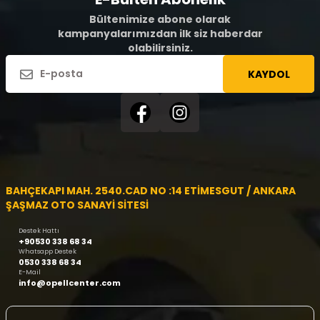
Bültenimize abone olarak
kampanyalarımızdan ilk siz haberdar
olabilirsiniz.
KAYDOL
BAHÇEKAPI MAH. 2540.CAD NO :14 ETİMESGUT / ANKARA
ŞAŞMAZ OTO SANAYİ SİTESİ
Destek Hattı
+90530 338 68 34
Whatsapp Destek
0530 338 68 34
E-Mail
info@opellcenter.com