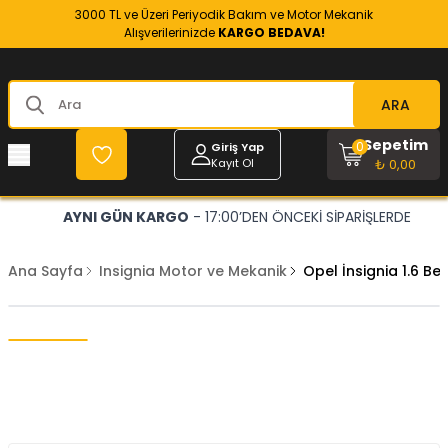
3000 TL ve Üzeri Periyodik Bakım ve Motor Mekanik
Alışverilerinizde
KARGO BEDAVA!
ARA
Sepetim
0
Giriş Yap
Kayıt Ol
₺ 0,00
AYNI GÜN KARGO
- 17:00’DEN ÖNCEKİ SİPARİŞLERDE
Ana Sayfa
Insignia Motor ve Mekanik
Opel İnsignia 1.6 B