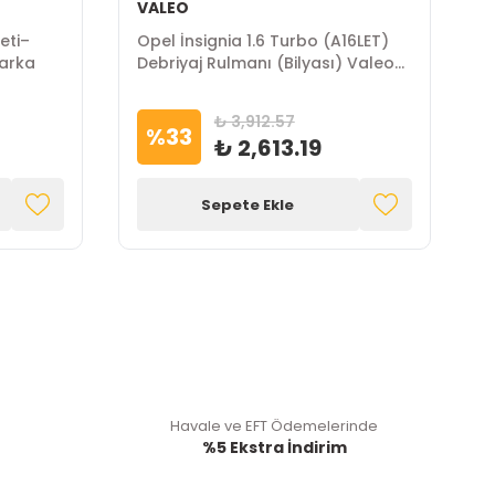
VALEO
eti–
Opel İnsignia 1.6 Turbo (A16LET)
O
Marka
Debriyaj Rulmanı (Bilyası) Valeo
L
Marka
₺ 3,912.57
%
33
₺ 2,613.19
Sepete Ekle
Havale ve EFT Ödemelerinde
%5 Ekstra İndirim