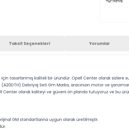
Paylaş
Taksit Seçenekleri
Yorumlar
için tasarlanmış kaliteli bir üründür. Opell Center olarak sizler
2.0 (A20DTH) Debriyaj Seti Gm Marka, aracınızın motor ve şanz
l Center olarak kaliteyi ve güveni ön planda tutuyoruz ve bu ür
ijinal GM standartlarına uygun olarak üretilmiştir.
ür.