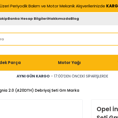
Üzeri Periyodik Bakım ve Motor Mekanik Alışverilerinizde
KARG
akip
Banka Hesap Bilgileri
Hakkımızda
Blog
dek Parça
Motor Yağı
AYNI GÜN KARGO
- 17:00’DEN ÖNCEKİ SİPARİŞLERDE
ignia 2.0 (A20DTH) Debriyaj Seti Gm Marka
Opel İ
Seti G