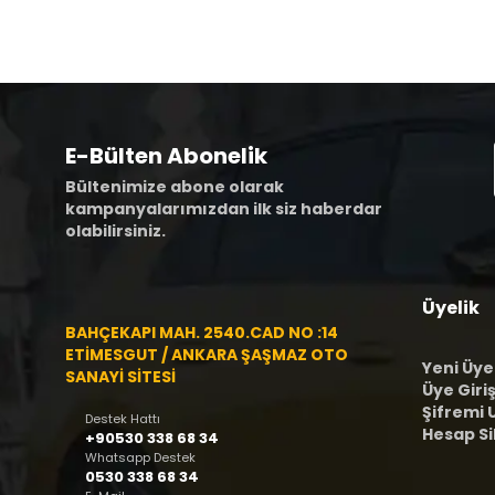
E-Bülten Abonelik
Bültenimize abone olarak
kampanyalarımızdan ilk siz haberdar
olabilirsiniz.
Üyelik
BAHÇEKAPI MAH. 2540.CAD NO :14
ETİMESGUT / ANKARA ŞAŞMAZ OTO
Yeni Üye
SANAYİ SİTESİ
Üye Giriş
Şifremi
Destek Hattı
Hesap S
+90530 338 68 34
Whatsapp Destek
0530 338 68 34