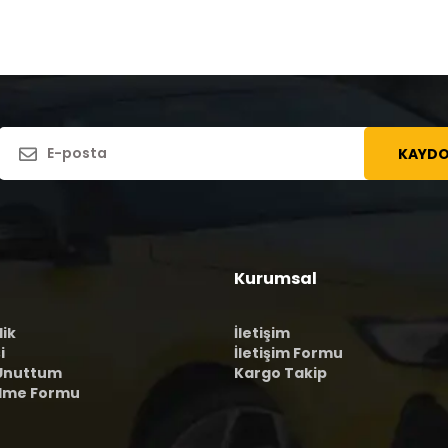
KAYDO
Kurumsal
lik
İletişim
i
İletişim Formu
 Unuttum
Kargo Takip
ilme Formu