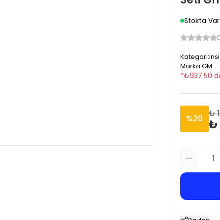
Stokta Var
Kategori
:
Ins
Marka
:
GM
*
₺
937.50
d
₺ 
%
20
₺ 