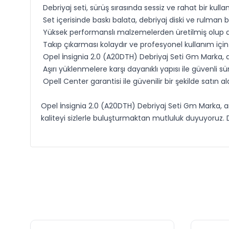
Debriyaj seti, sürüş sırasında sessiz ve rahat bir kulla
Set içerisinde baskı balata, debriyaj diski ve rulman 
Yüksek performanslı malzemelerden üretilmiş olup ara
Takıp çıkarması kolaydır ve profesyonel kullanım içi
Opel İnsignia 2.0 (A20DTH) Debriyaj Seti Gm Marka, 
Aşırı yüklenmelere karşı dayanıklı yapısı ile güvenli s
Opell Center garantisi ile güvenilir bir şekilde satın alab
Opel İnsignia 2.0 (A20DTH) Debriyaj Seti Gm Marka, ar
kaliteyi sizlerle buluşturmaktan mutluluk duyuyoruz. De