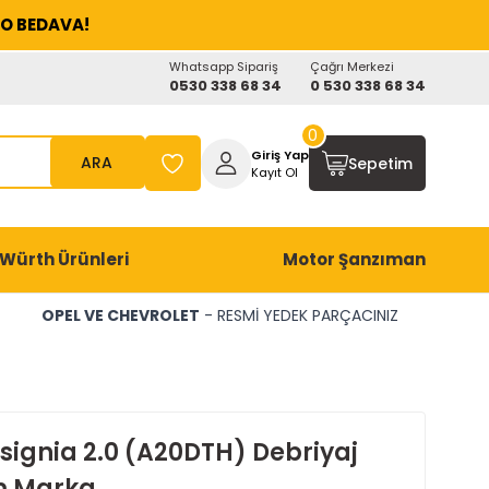
O BEDAVA!
Whatsapp Sipariş
Çağrı Merkezi
0530 338 68 34
0 530 338 68 34
0
Giriş Yap
ARA
Sepetim
Kayıt Ol
Würth Ürünleri
Motor Şanzıman
OPEL VE CHEVROLET
- RESMİ YEDEK PARÇACINIZ
nsignia 2.0 (A20DTH) Debriyaj
m Marka