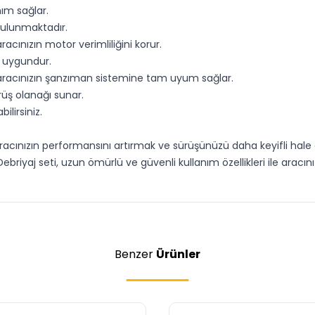
nım sağlar.
bulunmaktadır.
cınızın motor verimliliğini korur.
n uygundur.
aracınızın şanzıman sistemine tam uyum sağlar.
ürüş olanağı sunar.
ilirsiniz.
acınızın performansını artırmak ve sürüşünüzü daha keyifli hale 
briyaj seti, uzun ömürlü ve güvenli kullanım özellikleri ile aracı
Benzer
Ürünler