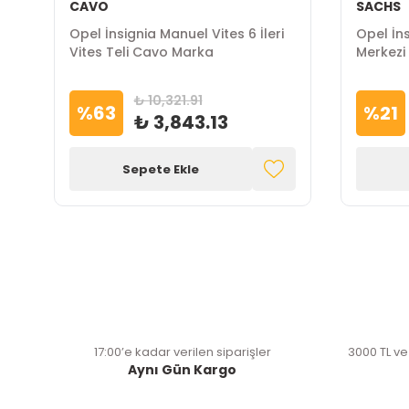
CAVO
SACHS
Opel İnsignia Manuel Vites 6 İleri
Opel İns
Vites Teli Cavo Marka
Merkezi
₺ 10,321.91
%
63
%
21
₺ 3,843.13
Sepete Ekle
17:00’e kadar verilen siparişler
3000 TL ve
Aynı Gün Kargo