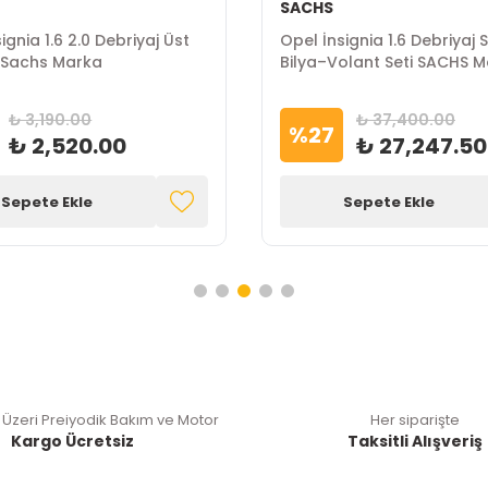
SACHS
ignia 1.6 2.0 Debriyaj Üst
Opel İnsignia 1.6 Debriyaj S
 Sachs Marka
Bilya–Volant Seti SACHS 
₺ 3,190.00
₺ 37,400.00
%
27
₺ 2,520.00
₺ 27,247.50
Sepete Ekle
Sepete Ekle
 Üzeri Preiyodik Bakım ve Motor
Her siparişte
Kargo Ücretsiz
Taksitli Alışveriş