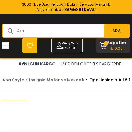
3000 TL ve Üzeri Periyodik Bakım ve Motor Mekanik
Alışverilerinizde
KARGO BEDAVA!
ARA
Sepetim
0
Giriş Yap
Kayıt Ol
₺ 0,00
AYNI GÜN KARGO
- 17:00’DEN ÖNCEKİ SİPARİŞLERDE
Ana Sayfa
Insignia Motor ve Mekanik
Opel İnsignia A 1.6 