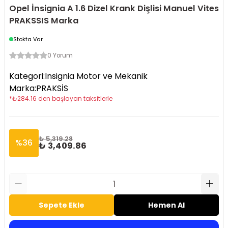
Opel İnsignia A 1.6 Dizel Krank Dişlisi Manuel Vites
PRAKSSIS Marka
Stokta Var
0 Yorum
Kategori
:
Insignia Motor ve Mekanik
Marka
:
PRAKSİS
*
₺
284.16
den başlayan taksitlerle
₺ 5,319.28
%
36
₺ 3,409.86
Sepete Ekle
Hemen Al