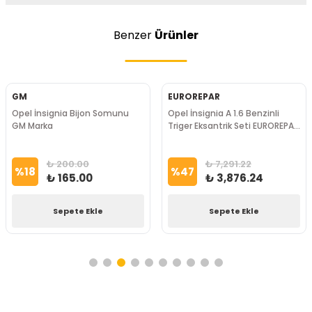
Benzer
Ürünler
GM
EUROREPAR
Opel İnsignia Bijon Somunu
Opel İnsignia A 1.6 Benzinli
GM Marka
Triger Eksantrik Seti EUROREPAR
Marka
₺ 200.00
₺ 7,291.22
%
18
%
47
₺ 165.00
₺ 3,876.24
Sepete Ekle
Sepete Ekle