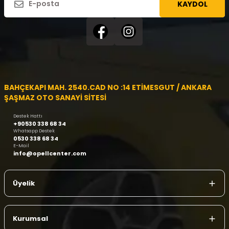
KAYDOL
BAHÇEKAPI MAH. 2540.CAD NO :14 ETİMESGUT / ANKARA
ŞAŞMAZ OTO SANAYİ SİTESİ
Destek Hattı
+90530 338 68 34
Whatsapp Destek
0530 338 68 34
E-Mail
info@opellcenter.com
Üyelik
Kurumsal