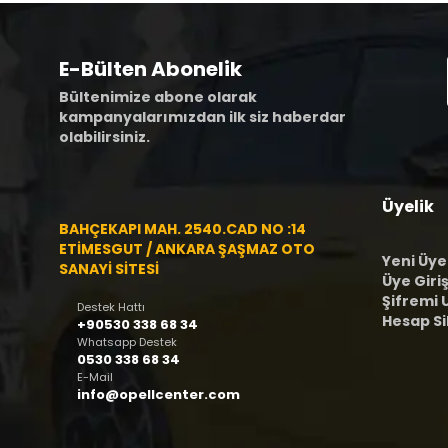
E-Bülten Abonelik
Bültenimize abone olarak
kampanyalarımızdan ilk siz haberdar
olabilirsiniz.
Üyelik
BAHÇEKAPI MAH. 2540.CAD NO :14
ETİMESGUT / ANKARA ŞAŞMAZ OTO
Yeni Üye
SANAYİ SİTESİ
Üye Giriş
Şifremi
Destek Hattı
Hesap S
+90530 338 68 34
Whatsapp Destek
0530 338 68 34
E-Mail
info@opellcenter.com