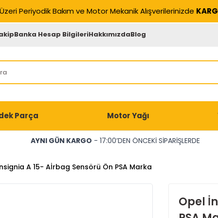
Üzeri Periyodik Bakım ve Motor Mekanik Alışverilerinizde
KARG
akip
Banka Hesap Bilgileri
Hakkımızda
Blog
dek Parça
Motor Yağı
AYNI GÜN KARGO
- 17:00’DEN ÖNCEKİ SİPARİŞLERDE
̇nsignia A 15- Aİrbag Sensörü Ön PSA Marka
Opel İ
PSA M