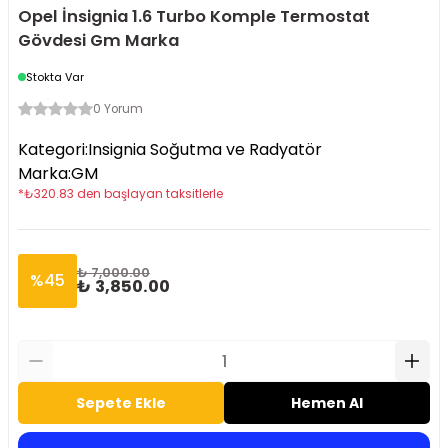
Opel İnsignia 1.6 Turbo Komple Termostat
Gövdesi Gm Marka
Stokta Var
0 Yorum
Kategori
:
Insignia Soğutma ve Radyatör
Marka
:
GM
*
₺
320.83
den başlayan taksitlerle
₺ 7,000.00
%
45
₺ 3,850.00
Sepete Ekle
Hemen Al