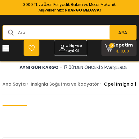
3000 TL ve Üzeri Periyodik Bakım ve Motor Mekanik
Alışverilerinizde
KARGO BEDAVA!
ARA
Sepetim
0
Giriş Yap
Kayıt Ol
₺ 0,00
AYNI GÜN KARGO
- 17:00’DEN ÖNCEKİ SİPARİŞLERDE
Ana Sayfa
Insignia Soğutma ve Radyatör
Opel İnsignia 