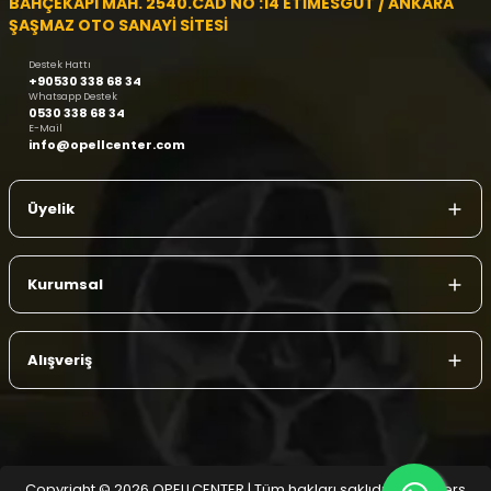
BAHÇEKAPI MAH. 2540.CAD NO :14 ETİMESGUT / ANKARA
ŞAŞMAZ OTO SANAYİ SİTESİ
Destek Hattı
+90530 338 68 34
Whatsapp Destek
0530 338 68 34
E-Mail
info@opellcenter.com
Üyelik
Kurumsal
Alışveriş
Copyright © 2026 OPELLCENTER | Tüm hakları saklıdır.
| Reliefers