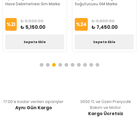
Hava Debimetresi Gm Marka
Soğutucusu GM Marka
₺ 6,500.00
₺ 9,800.00
%
21
%
24
₺ 5,150.00
₺ 7,450.00
Sepete Ekle
Sepete Ekle
17:00’e kadar verilen siparişler
3000 TL ve Üzeri Preiyodik
Aynı Gün Kargo
Bakım ve Motor
Kargo Ücretsiz