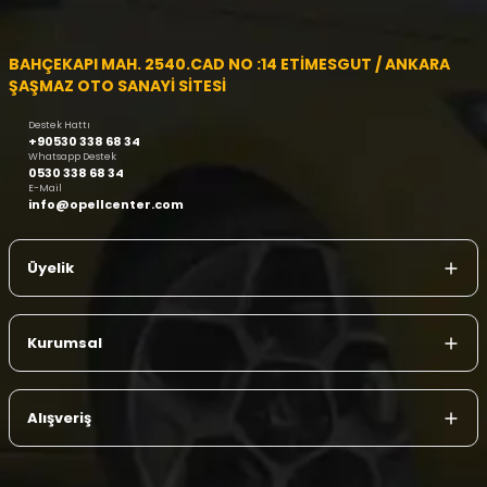
BAHÇEKAPI MAH. 2540.CAD NO :14 ETİMESGUT / ANKARA
ŞAŞMAZ OTO SANAYİ SİTESİ
Destek Hattı
+90530 338 68 34
Whatsapp Destek
0530 338 68 34
E-Mail
info@opellcenter.com
Üyelik
Kurumsal
Alışveriş