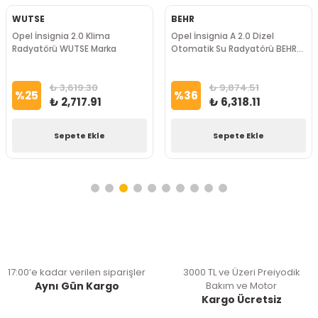
WUTSE
BEHR
Opel İnsignia 2.0 Klima
Opel İnsignia A 2.0 Dizel
Radyatörü WUTSE Marka
Otomatik Su Radyatörü BEHR
Marka
₺ 3,619.30
₺ 9,874.51
%
25
%
36
₺ 2,717.91
₺ 6,318.11
Sepete Ekle
Sepete Ekle
17:00’e kadar verilen siparişler
3000 TL ve Üzeri Preiyodik
Aynı Gün Kargo
Bakım ve Motor
Kargo Ücretsiz