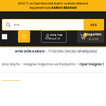
3000 TL ve Üzeri Periyodik Bakım ve Motor Mekanik
Alışverilerinizde
KARGO BEDAVA!
ARA
Sepetim
0
Giriş Yap
Kayıt Ol
₺ 0,00
AYNI GÜN KARGO
- 17:00’DEN ÖNCEKİ SİPARİŞLERDE
Ana Sayfa
Insignia Soğutma ve Radyatör
Opel İnsignia 