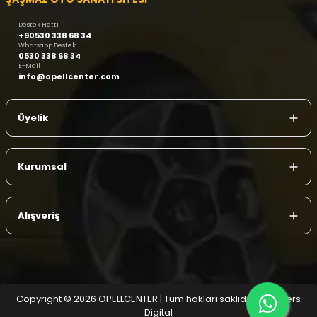
Destek Hattı
+90530 338 68 34
Whatsapp Destek
0530 338 68 34
E-Mail
info@opellcenter.com
Üyelik
Kurumsal
Alışveriş
Copyright © 2026 OPELLCENTER | Tüm hakları saklıdır.
| Reliefers
Digital