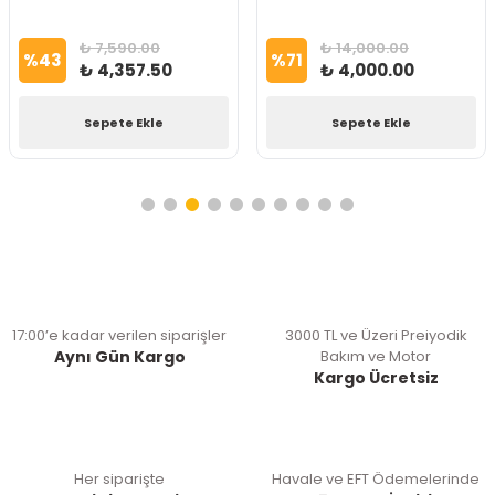
₺ 7,590.00
₺ 14,000.00
%
43
%
71
₺ 4,357.50
₺ 4,000.00
Sepete Ekle
Sepete Ekle
17:00’e kadar verilen siparişler
3000 TL ve Üzeri Preiyodik
Aynı Gün Kargo
Bakım ve Motor
Kargo Ücretsiz
Her siparişte
Havale ve EFT Ödemelerinde