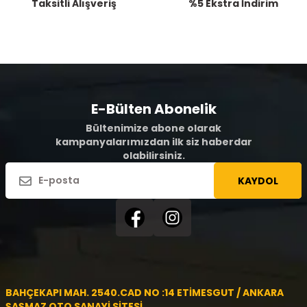
Taksitli Alışveriş
%5 Ekstra İndirim
E-Bülten Abonelik
Bültenimize abone olarak
kampanyalarımızdan ilk siz haberdar
olabilirsiniz.
KAYDOL
BAHÇEKAPI MAH. 2540.CAD NO :14 ETİMESGUT / ANKARA
ŞAŞMAZ OTO SANAYİ SİTESİ