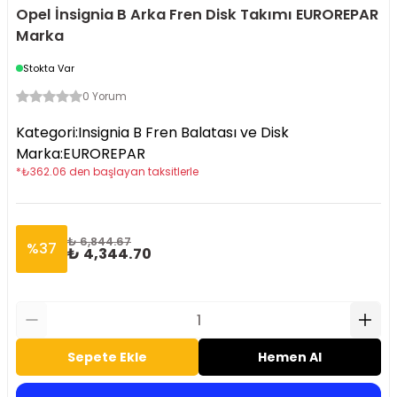
Opel İnsignia B Arka Fren Disk Takımı EUROREPAR
Marka
Stokta Var
0 Yorum
Kategori
:
Insignia B Fren Balatası ve Disk
Marka
:
EUROREPAR
*
₺
362.06
den başlayan taksitlerle
₺ 6,844.67
%
37
₺ 4,344.70
Sepete Ekle
Hemen Al