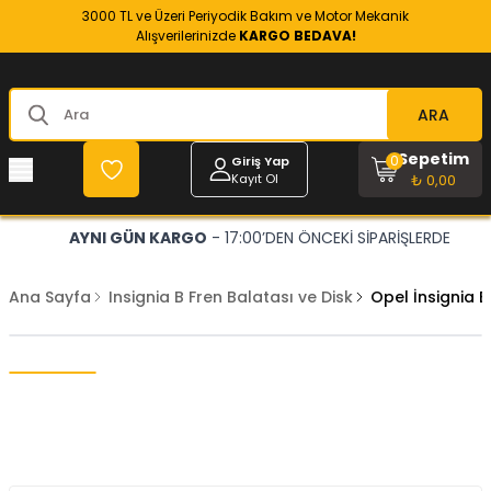
3000 TL ve Üzeri Periyodik Bakım ve Motor Mekanik
Alışverilerinizde
KARGO BEDAVA!
ARA
Sepetim
0
Giriş Yap
Kayıt Ol
₺ 0,00
AYNI GÜN KARGO
- 17:00’DEN ÖNCEKİ SİPARİŞLERDE
Ana Sayfa
Insignia B Fren Balatası ve Disk
Opel İnsignia 