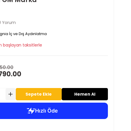
0 Yorum
ignia İç ve Dış Aydınlatma
 başlayan taksitlerle
50.00
790.00
Sepete Ekle
Hemen Al