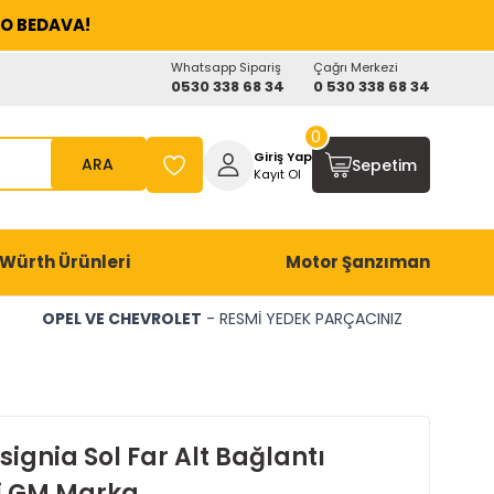
O BEDAVA!
Whatsapp Sipariş
Çağrı Merkezi
0530 338 68 34
0 530 338 68 34
0
Giriş Yap
ARA
Sepetim
Kayıt Ol
Würth Ürünleri
Motor Şanzıman
OPEL VE CHEVROLET
- RESMİ YEDEK PARÇACINIZ
signia Sol Far Alt Bağlantı
i GM Marka