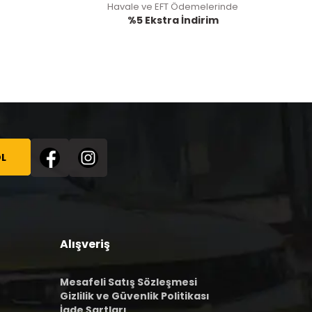
Havale ve EFT Ödemelerinde
%5 Ekstra İndirim
L
Alışveriş
Mesafeli Satış Sözleşmesi
Gizlilik ve Güvenlik Politikası
İade Şartları