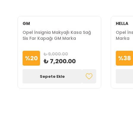
GM
HELLA
Opel İnsignia Makyajlı Kasa Sağ
Opel İn
Sis Far Kapağı GM Marka
Marka
₺ 9,000.00
%
20
%
38
₺ 7,200.00
Sepete Ekle