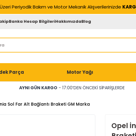
Üzeri Periyodik Bakım ve Motor Mekanik Alışverilerinizde
KARG
akip
Banka Hesap Bilgileri
Hakkımızda
Blog
dek Parça
Motor Yağı
AYNI GÜN KARGO
- 17:00’DEN ÖNCEKİ SİPARİŞLERDE
nia Sol Far Alt Bağlantı Braketi GM Marka
Opel İn
Braket