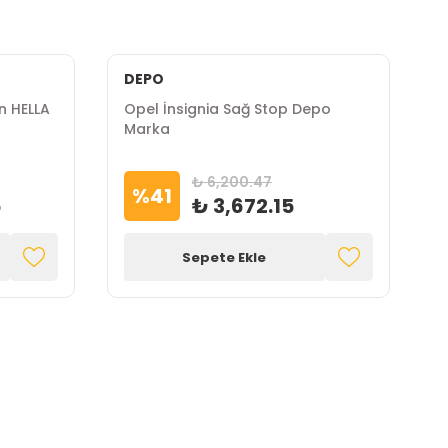
DEPO
n HELLA
Opel İnsignia Sağ Stop Depo
O
Marka
G
₺ 6,200.47
%
41
5
₺ 3,672.15
Sepete Ekle