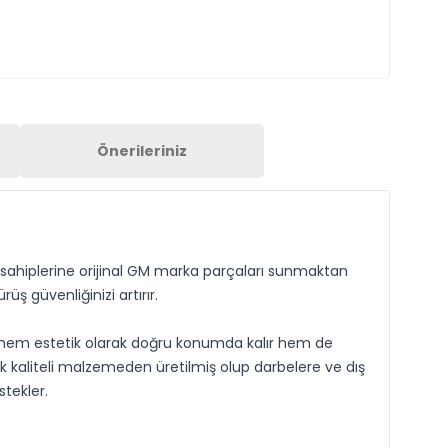
Önerileriniz
ia sahiplerine orijinal GM marka parçaları sunmaktan
ş güvenliğinizi artırır.
nız hem estetik olarak doğru konumda kalır hem de
k kaliteli malzemeden üretilmiş olup darbelere ve dış
tekler.