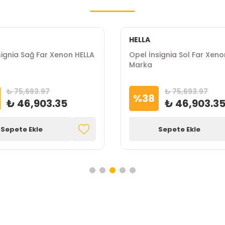
HELLA
signia Sağ Far Xenon HELLA
Opel İnsignia Sol Far Xeno
Marka
₺ 75,693.97
₺ 75,693.97
%
38
₺ 46,903.35
₺ 46,903.3
Sepete Ekle
Sepete Ekle