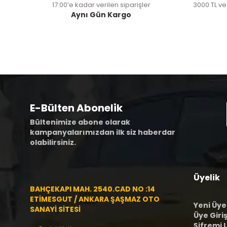
17:00’e kadar verilen siparişler
3000 TL ve
Aynı Gün Kargo
E-Bülten Abonelik
Bültenimize abone olarak
kampanyalarımızdan ilk siz haberdar
olabilirsiniz.
Üyelik
BAHÇEKAPI MAH. 2540.CAD NO :14
ETİMESGUT / ANKARA ŞAŞMAZ OTO
Yeni Üye
SANAYİ SİTESİ
Üye Giriş
Şifremi