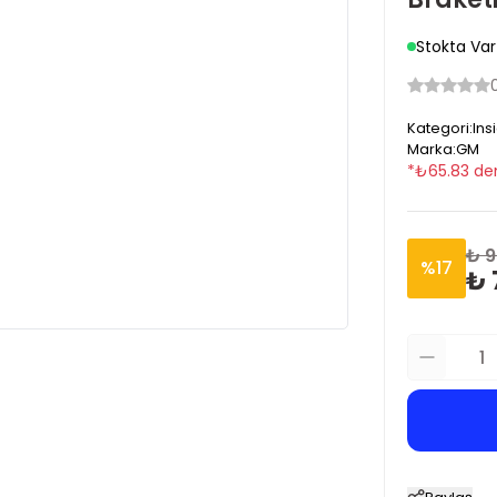
Stokta Var
Kategori
:
Ins
Marka
:
GM
*
₺
65.83
den
₺ 9
%
17
₺ 