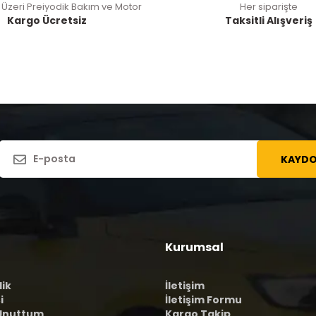
 Üzeri Preiyodik Bakım ve Motor
Her siparişte
Kargo Ücretsiz
Taksitli Alışveriş
KAYDO
Kurumsal
lik
İletişim
i
İletişim Formu
 Unuttum
Kargo Takip