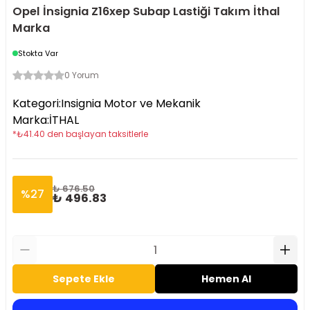
Opel İnsignia Z16xep Subap Lastiği Takım İthal
Marka
Stokta Var
0 Yorum
Kategori
:
Insignia Motor ve Mekanik
Marka
:
İTHAL
*
₺
41.40
den başlayan taksitlerle
₺ 676.50
%
27
₺ 496.83
Sepete Ekle
Hemen Al