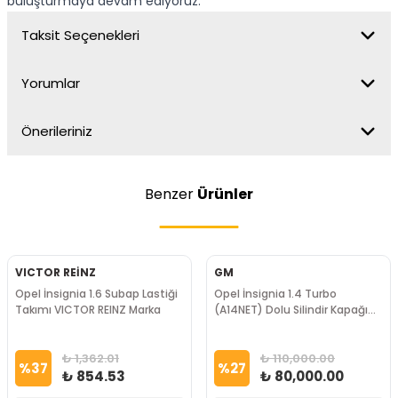
buluşturmaya devam ediyoruz.
Taksit Seçenekleri
Yorumlar
Önerileriniz
Benzer
Ürünler
VICTOR REİNZ
GM
Opel İnsignia 1.6 Subap Lastiği
Opel İnsignia 1.4 Turbo
Takımı VICTOR REINZ Marka
(A14NET) Dolu Silindir Kapağı
GM Marka
₺ 1,362.01
₺ 110,000.00
%
37
%
27
₺ 854.53
₺ 80,000.00