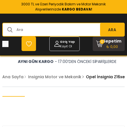
3000 TL ve Üzeri Periyodik Bakım ve Motor Mekanik
Alışverilerinizde
KARGO BEDAVA!
ARA
Sepetim
0
Giriş Yap
Kayıt Ol
₺ 0,00
AYNI GÜN KARGO
- 17:00’DEN ÖNCEKİ SİPARİŞLERDE
Ana Sayfa
Insignia Motor ve Mekanik
Opel İnsignia Z16xep