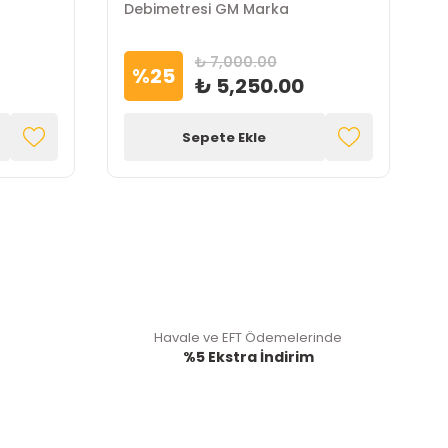
Debimetresi GM Marka
T
₺ 7,000.00
%
25
₺ 5,250.00
Sepete Ekle
Havale ve EFT Ödemelerinde
%5 Ekstra İndirim