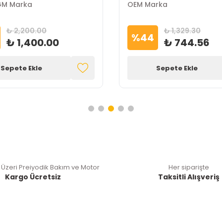
GM Marka
OEM Marka
₺ 2,200.00
₺ 1,329.30
%
44
₺ 1,400.00
₺ 744.56
Sepete Ekle
Sepete Ekle
 Üzeri Preiyodik Bakım ve Motor
Her siparişte
Kargo Ücretsiz
Taksitli Alışveriş