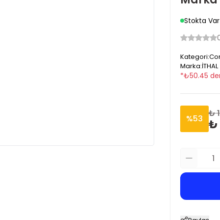
Stokta Var
Kategori
:
Cor
Marka
:
İTHAL
*
₺
50.45
de
₺ 1
%
53
₺