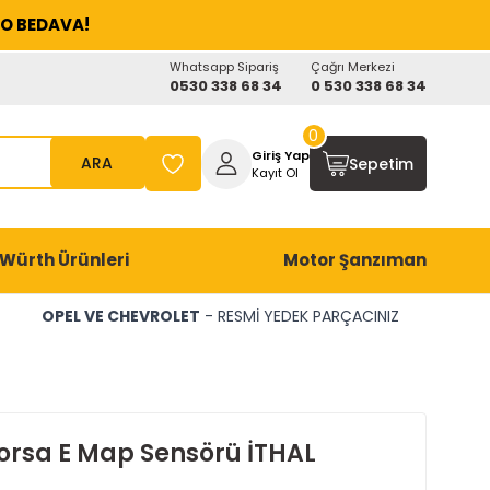
O BEDAVA!
Whatsapp Sipariş
Çağrı Merkezi
0530 338 68 34
0 530 338 68 34
0
Giriş Yap
ARA
Sepetim
Kayıt Ol
Würth Ürünleri
Motor Şanzıman
OPEL VE CHEVROLET
- RESMİ YEDEK PARÇACINIZ
orsa E Map Sensörü İTHAL