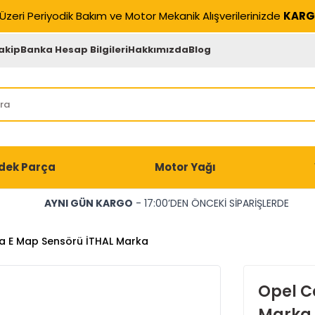
Üzeri Periyodik Bakım ve Motor Mekanik Alışverilerinizde
KARG
akip
Banka Hesap Bilgileri
Hakkımızda
Blog
dek Parça
Motor Yağı
AYNI GÜN KARGO
- 17:00’DEN ÖNCEKİ SİPARİŞLERDE
a E Map Sensörü İTHAL Marka
Opel C
Marka