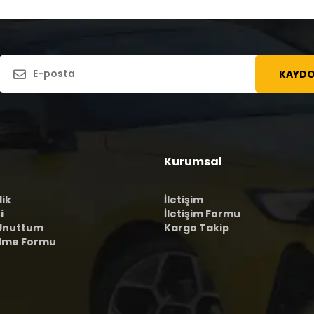
KAYDO
Kurumsal
lik
İletişim
i
İletişim Formu
 Unuttum
Kargo Takip
ilme Formu