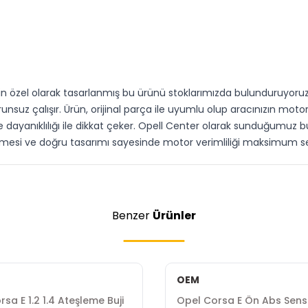
çin özel olarak tasarlanmış bu ürünü stoklarımızda bulunduruyoru
suz çalışır. Ürün, orijinal parça ile uyumlu olup aracınızın motor 
e dayanıklılığı ile dikkat çeker. Opell Center olarak sunduğumuz 
esi ve doğru tasarımı sayesinde motor verimliliği maksimum se
Benzer
Ürünler
OEM
sa E 1.2 1.4 Ateşleme Buji
Opel Corsa E Ön Abs Sen