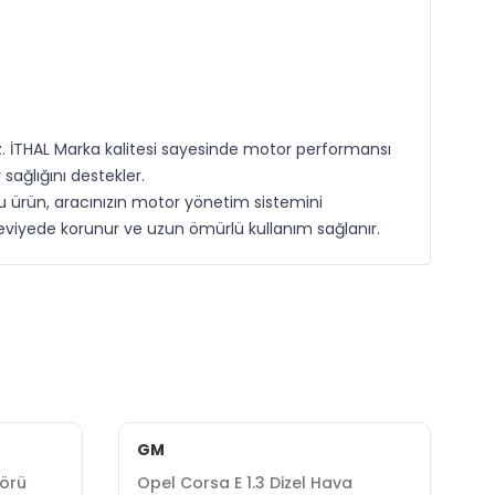
z. İTHAL Marka kalitesi sayesinde motor performansı
sağlığını destekler.
bu ürün, aracınızın motor yönetim sistemini
viyede korunur ve uzun ömürlü kullanım sağlanır.
GM
sörü
Opel Corsa E 1.3 Dizel Hava
O