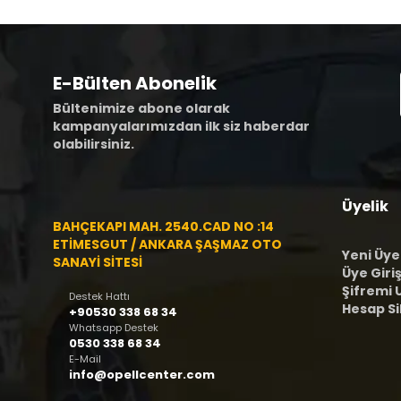
E-Bülten Abonelik
Bültenimize abone olarak
kampanyalarımızdan ilk siz haberdar
olabilirsiniz.
Üyelik
BAHÇEKAPI MAH. 2540.CAD NO :14
ETİMESGUT / ANKARA ŞAŞMAZ OTO
Yeni Üye
SANAYİ SİTESİ
Üye Giriş
Şifremi
Destek Hattı
Hesap S
+90530 338 68 34
Whatsapp Destek
0530 338 68 34
E-Mail
info@opellcenter.com