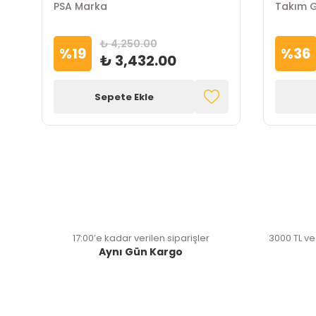
PSA Marka
Takım 
₺ 4,250.00
%
19
%
36
₺ 3,432.00
Sepete Ekle
17:00’e kadar verilen siparişler
3000 TL ve
Aynı Gün Kargo