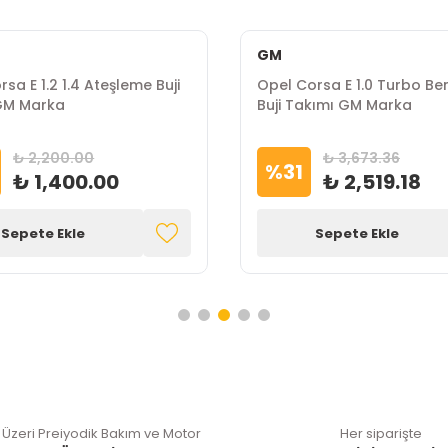
GM
sa E 1.2 1.4 Ateşleme Buji
Opel Corsa E 1.0 Turbo Ben
GM Marka
Buji Takımı GM Marka
₺ 2,200.00
₺ 3,673.36
%
31
₺ 1,400.00
₺ 2,519.18
Sepete Ekle
Sepete Ekle
 Üzeri Preiyodik Bakım ve Motor
Her siparişte