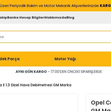
Üzeri Periyodik Bakım ve Motor Mekanik Alışverilerinizde
KARG
akip
Banka Hesap Bilgileri
Hakkımızda
Blog
dek Parça
Motor Yağı
AYNI GÜN KARGO
- 17:00’DEN ÖNCEKİ SİPARİŞLERDE
 E 1.3 Dizel Hava Debimetresi GM Marka
Opel Co
GM Ma