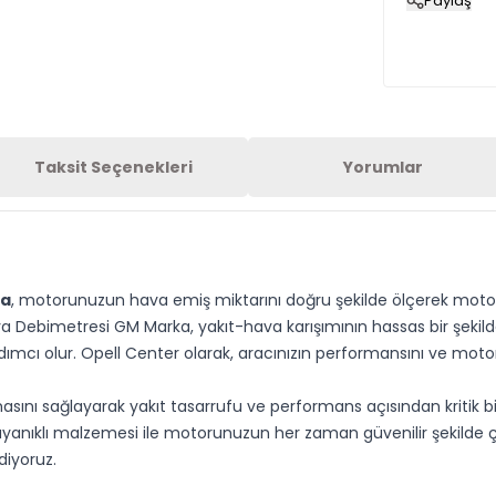
Paylaş
Taksit Seçenekleri
Yorumlar
ka
, motorunuzun hava emiş miktarını doğru şekilde ölçerek mo
Hava Debimetresi GM Marka, yakıt-hava karışımının hassas bir şekild
mcı olur. Opell Center olarak, aracınızın performansını ve motor s
ını sağlayarak yakıt tasarrufu ve performans açısından kritik bir
yanıklı malzemesi ile motorunuzun her zaman güvenilir şekilde ça
diyoruz.