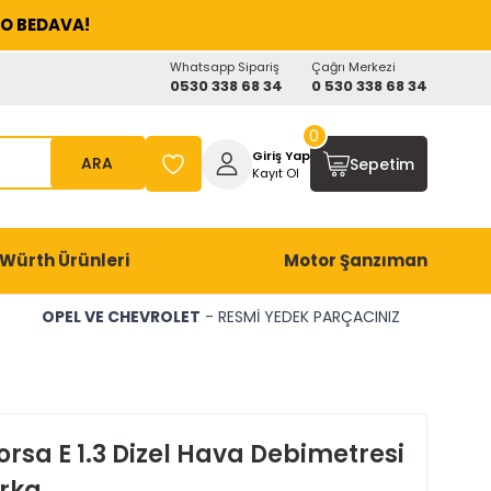
O BEDAVA!
Whatsapp Sipariş
Çağrı Merkezi
0530 338 68 34
0 530 338 68 34
0
Giriş Yap
ARA
Sepetim
Kayıt Ol
Würth Ürünleri
Motor Şanzıman
OPEL VE CHEVROLET
- RESMİ YEDEK PARÇACINIZ
rsa E 1.3 Dizel Hava Debimetresi
rka