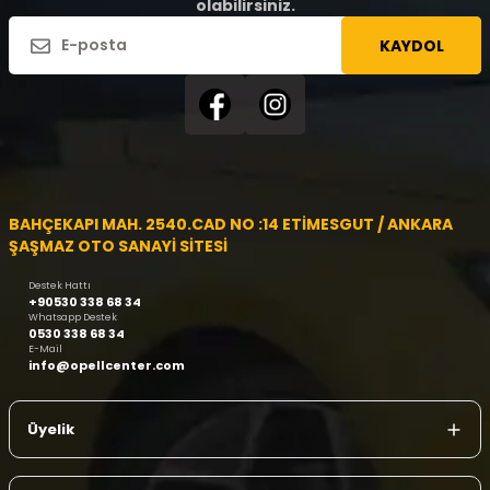
olabilirsiniz.
KAYDOL
BAHÇEKAPI MAH. 2540.CAD NO :14 ETİMESGUT / ANKARA
ŞAŞMAZ OTO SANAYİ SİTESİ
Destek Hattı
+90530 338 68 34
Whatsapp Destek
0530 338 68 34
E-Mail
info@opellcenter.com
Üyelik