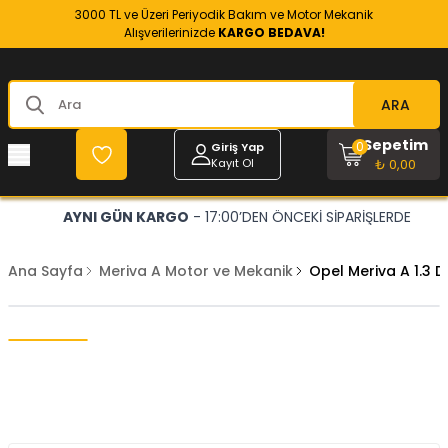
3000 TL ve Üzeri Periyodik Bakım ve Motor Mekanik
Alışverilerinizde
KARGO BEDAVA!
ARA
Sepetim
0
Giriş Yap
Kayıt Ol
₺ 0,00
AYNI GÜN KARGO
- 17:00’DEN ÖNCEKİ SİPARİŞLERDE
Ana Sayfa
Meriva A Motor ve Mekanik
Opel Meriva A 1.3 D