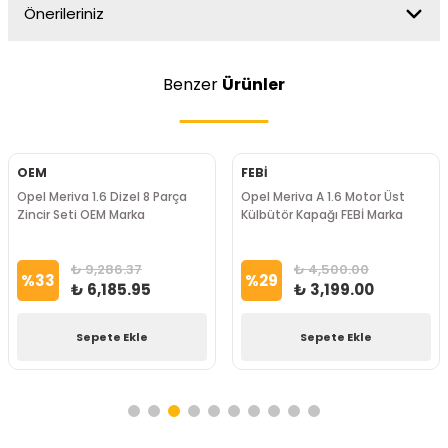
Önerileriniz
Benzer
Ürünler
OEM
FEBİ
Opel Meriva 1.6 Dizel 8 Parça
Opel Meriva A 1.6 Motor Üst
Zincir Seti OEM Marka
Külbütör Kapağı FEBİ Marka
₺ 9,286.37
₺ 4,500.00
%
33
%
29
₺ 6,185.95
₺ 3,199.00
Sepete Ekle
Sepete Ekle