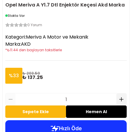
Opel Meriva A Y1.7 Dtl Enjektör Keçesi Akd Marka
Stokta Var
0 Yorum
Kategori
:
Meriva A Motor ve Mekanik
Marka
:
AKD
*
₺
11.44
den başlayan taksitlerle
₺ 203.50
%
33
₺ 137.25
Sepete Ekle
Hemen Al