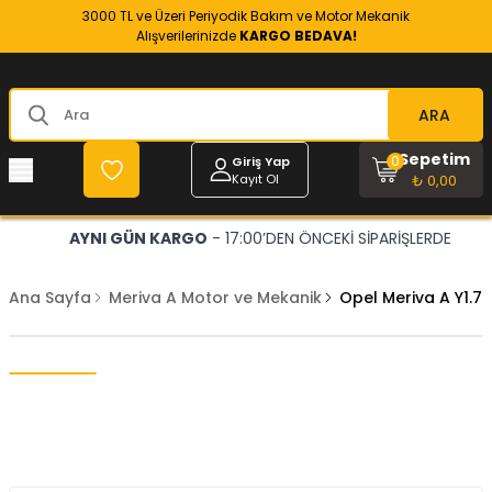
3000 TL ve Üzeri Periyodik Bakım ve Motor Mekanik
Alışverilerinizde
KARGO BEDAVA!
ARA
Sepetim
0
Giriş Yap
Kayıt Ol
₺ 0,00
AYNI GÜN KARGO
- 17:00’DEN ÖNCEKİ SİPARİŞLERDE
Ana Sayfa
Meriva A Motor ve Mekanik
Opel Meriva A Y1.7 