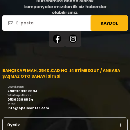
Bültenimize abone olarak
kampanyalarımızdan ilk siz haberdar
olabilirsiniz.
KAYDOL
BAHÇEKAPI MAH. 2540.CAD NO :14 ETİMESGUT / ANKARA
ŞAŞMAZ OTO SANAYİ SİTESİ
Destek Hattı
+90530 338 68 34
Whatsapp Destek
0530 338 68 34
E-Mail
info@opellcenter.com
Üyelik