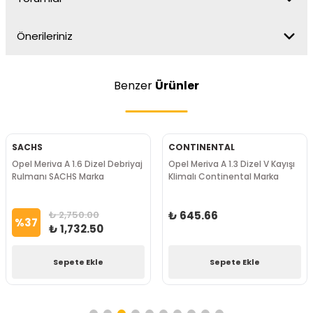
Önerileriniz
Benzer
Ürünler
SACHS
CONTINENTAL
Opel Meriva A 1.6 Dizel Debriyaj
Opel Meriva A 1.3 Dizel V Kayışı
Rulmanı SACHS Marka
Klimalı Continental Marka
₺ 2,750.00
₺ 645.66
%
37
₺ 1,732.50
Sepete Ekle
Sepete Ekle