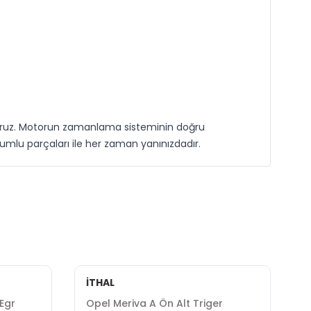
uyoruz. Motorun zamanlama sisteminin doğru
yumlu parçaları ile her zaman yanınızdadır.
İTHAL
 Egr
Opel Meriva A Ön Alt Triger
O