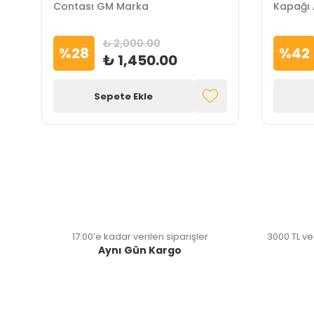
Contası GM Marka
Kapağı 
₺ 2,000.00
%
28
%
42
₺ 1,450.00
Sepete Ekle
17:00’e kadar verilen siparişler
3000 TL ve
Aynı Gün Kargo