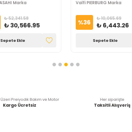
ASAHI Marka
Valfi PIERBURG Marka
₺ 52,341.58
₺ 10,065.69
%
36
₺ 30,566.95
₺ 6,443.26
Sepete Ekle
Sepete Ekle
 Üzeri Preiyodik Bakım ve Motor
Her siparişte
Kargo Ücretsiz
Taksitli Alışveriş