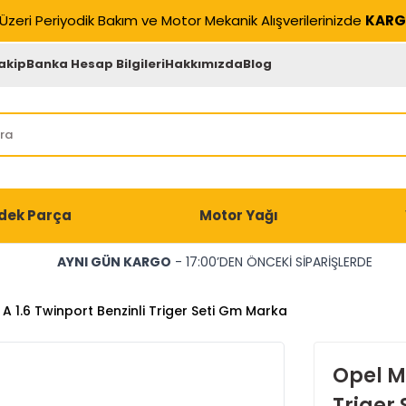
Üzeri Periyodik Bakım ve Motor Mekanik Alışverilerinizde
KARG
akip
Banka Hesap Bilgileri
Hakkımızda
Blog
dek Parça
Motor Yağı
AYNI GÜN KARGO
- 17:00’DEN ÖNCEKİ SİPARİŞLERDE
A 1.6 Twinport Benzinli Triger Seti Gm Marka
Opel Me
Triger