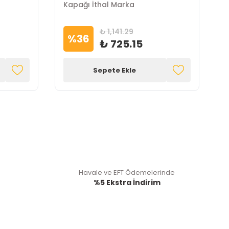
Kapağı İthal Marka
Y
₺ 1,141.29
%
36
₺ 725.15
Sepete Ekle
Havale ve EFT Ödemelerinde
%5 Ekstra İndirim