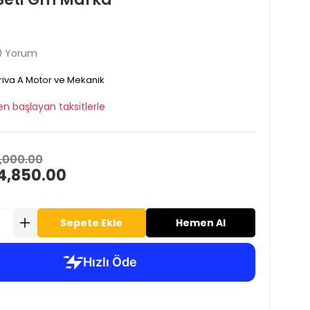
0 Yorum
iva A Motor ve Mekanik
en başlayan taksitlerle
,000.00
4,850.00
Sepete Ekle
Hemen Al