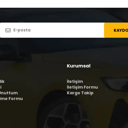
KAYDO
Kurumsal
lik
İletişim
i
İletişim Formu
 Unuttum
Kargo Takip
ilme Formu