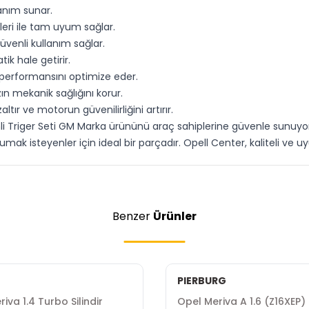
lanım sunar.
eri ile tam uyum sağlar.
üvenli kullanım sağlar.
ik hale getirir.
 performansını optimize eder.
ın mekanik sağlığını korur.
tır ve motorun güvenilirliğini artırır.
inli Triger Seti GM Marka ürününü araç sahiplerine güvenle sun
ak isteyenler için ideal bir parçadır. Opell Center, kaliteli ve u
Benzer
Ürünler
PIERBURG
iva 1.4 Turbo Silindir
Opel Meriva A 1.6 (Z16XEP)