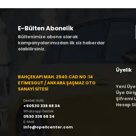
E-Bülten Abonelik
Bültenimize abone olarak
kampanyalarımızdan ilk siz haberdar
olabilirsiniz.
Üyelik
BAHÇEKAPI MAH. 2540.CAD NO :14
ETİMESGUT / ANKARA ŞAŞMAZ OTO
Yeni Üye
SANAYİ SİTESİ
Üye Giriş
Şifremi
Destek Hattı
Hesap S
+90530 338 68 34
Whatsapp Destek
0530 338 68 34
E-Mail
info@opellcenter.com