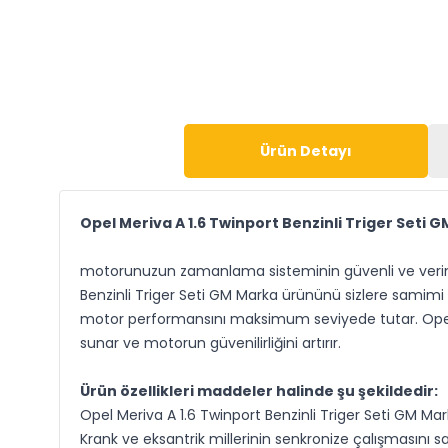
Ürün Detayı
Opel Meriva A 1.6 Twinport Benzinli Triger Seti 
motorunuzun zamanlama sisteminin güvenli ve verimli 
Benzinli Triger Seti GM Marka ürününü sizlere samimi v
motor performansını maksimum seviyede tutar. Opel M
sunar ve motorun güvenilirliğini artırır.
Ürün özellikleri maddeler halinde şu şekildedir:
Opel Meriva A 1.6 Twinport Benzinli Triger Seti GM Mar
Krank ve eksantrik millerinin senkronize çalışmasını s