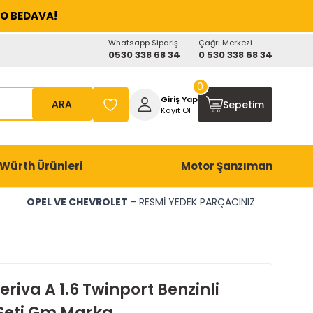
O BEDAVA!
Whatsapp Sipariş
Çağrı Merkezi
0530 338 68 34
0 530 338 68 34
0
Giriş Yap
ARA
Sepetim
Kayıt Ol
Würth Ürünleri
Motor Şanzıman
OPEL VE CHEVROLET
- RESMİ YEDEK PARÇACINIZ
riva A 1.6 Twinport Benzinli
 Seti Gm Marka