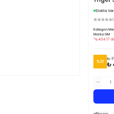
Stokta Var
Kategori
:
Mer
Marka
:
GM
*
₺
404.17
d
₺ 7
%
31
₺ 