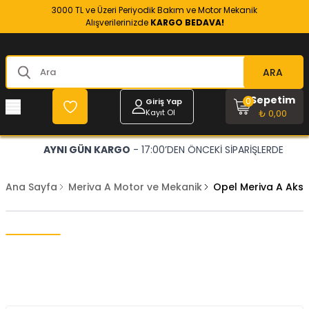
3000 TL ve Üzeri Periyodik Bakım ve Motor Mekanik
Alışverilerinizde
KARGO BEDAVA!
ARA
Sepetim
0
Giriş Yap
Kayıt Ol
₺ 0,00
AYNI GÜN KARGO
- 17:00’DEN ÖNCEKİ SİPARİŞLERDE
Ana Sayfa
Meriva A Motor ve Mekanik
Opel Meriva A Aks 