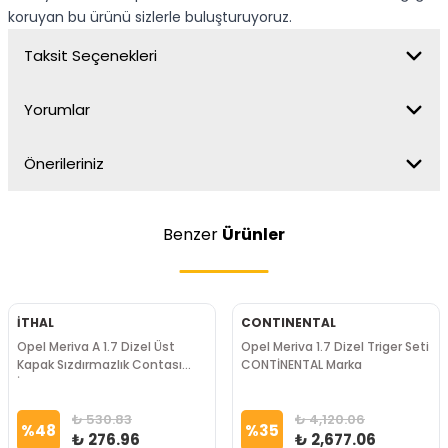
koruyan bu ürünü sizlerle buluşturuyoruz.
Taksit Seçenekleri
Yorumlar
Önerileriniz
Benzer
Ürünler
İTHAL
CONTINENTAL
Opel Meriva A 1.7 Dizel Üst
Opel Meriva 1.7 Dizel Triger Seti
Kapak Sızdırmazlık Contası
CONTİNENTAL Marka
İTHAL Marka
₺ 530.83
₺ 4,120.06
%
48
%
35
₺ 276.96
₺ 2,677.06