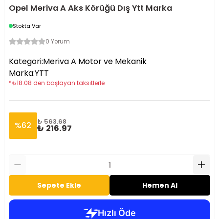
Opel Meriva A Aks Körüğü Dış Ytt Marka
Stokta Var
0 Yorum
Kategori
:
Meriva A Motor ve Mekanik
Marka
:
YTT
*
₺
18.08
den başlayan taksitlerle
₺ 563.68
%
62
₺ 216.97
Sepete Ekle
Hemen Al