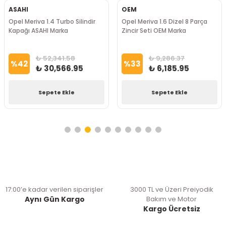
ASAHI
OEM
Opel Meriva 1.4 Turbo Silindir
Opel Meriva 1.6 Dizel 8 Parça
Kapağı ASAHI Marka
Zincir Seti OEM Marka
₺ 52,341.58
₺ 9,286.37
%
42
%
33
₺ 30,566.95
₺ 6,185.95
Sepete Ekle
Sepete Ekle
17:00’e kadar verilen siparişler
3000 TL ve Üzeri Preiyodik
Aynı Gün Kargo
Bakım ve Motor
Kargo Ücretsiz