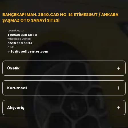
BAHÇEKAPI MAH. 2540.CAD NO :14 ETİMESGUT / ANKARA
ŞAŞMAZ OTO SANAYİ SİTESİ
Destek Hattı
+90530 338 68 34
Whatsapp Destek
0530 338 68 34
E-Mail
info@opellcenter.com
Üyelik
Kurumsal
Alışveriş