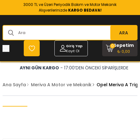
3000 TL ve Üzeri Periyodik Bakım ve Motor Mekanik
Alışverilerinizde
KARGO BEDAVA!
ARA
Sepetim
0
Giriş Yap
Kayıt Ol
₺ 0,00
AYNI GÜN KARGO
- 17:00’DEN ÖNCEKİ SİPARİŞLERDE
Ana Sayfa
Meriva A Motor ve Mekanik
Opel Meriva A Trige