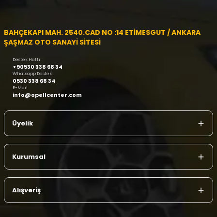
BAHÇEKAPI MAH. 2540.CAD NO :14 ETİMESGUT / ANKARA
ŞAŞMAZ OTO SANAYİ SİTESİ
Destek Hattı
+90530 338 68 34
Whatsapp Destek
0530 338 68 34
E-Mail
info@opellcenter.com
Üyelik
Kurumsal
Alışveriş