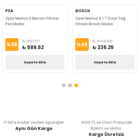
PSA
BOSCH
Opel Meriva A Benzin Filtresi
Opel Meriva A 1.7 Dizel Yağ
Psa Marka
Filtresi Bosch Marka
₺ 951.67
₺ 440.00
%
38
%
46
₺ 589.52
₺ 236.25
Sepete Ekle
Sepete Ekle
17:00’e kadar verilen siparişler
3000 TL ve Üzeri Preiyodik
Aynı Gün Kargo
Bakım ve Motor
Kargo Ücretsiz