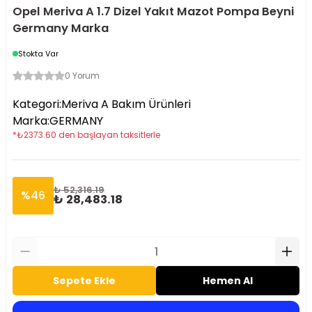
Opel Meriva A 1.7 Dizel Yakıt Mazot Pompa Beyni
Germany Marka
Stokta Var
0 Yorum
Kategori
:
Meriva A Bakım Ürünleri
Marka
:
GERMANY
*
₺
2373.60
den başlayan taksitlerle
₺ 52,316.19
%
46
₺ 28,483.18
Sepete Ekle
Hemen Al