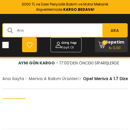
3000 TL ve Üzeri Periyodik Bakım ve Motor Mekanik
Alışverilerinizde
KARGO BEDAVA!
ARA
Sepetim
0
Giriş Yap
Kayıt Ol
₺ 0,00
AYNI GÜN KARGO
- 17:00’DEN ÖNCEKİ SİPARİŞLERDE
Ana Sayfa
Meriva A Bakım Ürünleri
Opel Meriva A 1.7 Diz