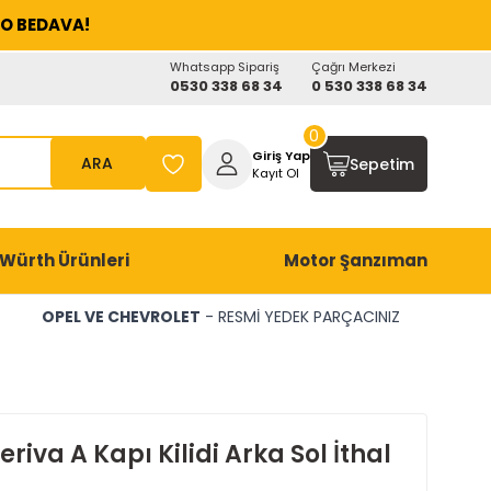
O BEDAVA!
Whatsapp Sipariş
Çağrı Merkezi
0530 338 68 34
0 530 338 68 34
0
Giriş Yap
ARA
Sepetim
Kayıt Ol
Würth Ürünleri
Motor Şanzıman
OPEL VE CHEVROLET
- RESMİ YEDEK PARÇACINIZ
riva A Kapı Kilidi Arka Sol İthal