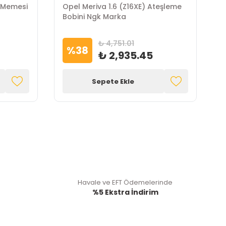
ı Memesi
Opel Meriva 1.6 (Z16XE) Ateşleme
O
Bobini Ngk Marka
P
₺ 4,751.01
%
38
₺ 2,935.45
Sepete Ekle
Havale ve EFT Ödemelerinde
%5 Ekstra İndirim