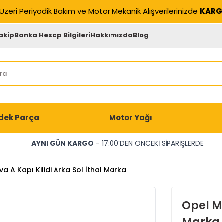
Üzeri Periyodik Bakım ve Motor Mekanik Alışverilerinizde
KARG
akip
Banka Hesap Bilgileri
Hakkımızda
Blog
dek Parça
Motor Yağı
AYNI GÜN KARGO
- 17:00’DEN ÖNCEKİ SİPARİŞLERDE
a A Kapı Kilidi Arka Sol İthal Marka
Opel Me
Marka