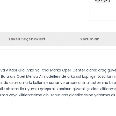
Paylaş
Taksit Seçenekleri
Yorumlar
riva A Kapı Kilidi Arka Sol İthal Marka Opell Center olarak araç g
. Bu ürün, Opel Meriva A modellerinde arka sol kapı için tasarla
sinde uzun ömürlü kullanım sunar ve aracın orijinal sistemine bire
kilit sistemi ile uyumlu çalışarak kapıların güvenli şekilde kilitlen
ma veya kilitlenmeme gibi sorunların giderilmesine yardımcı olur