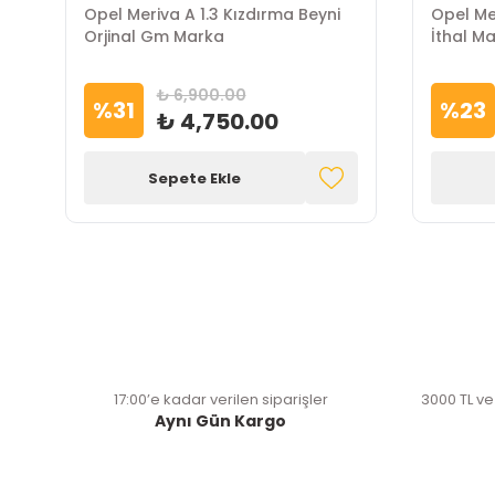
Opel Meriva A 1.3 Kızdırma Beyni
Opel Mer
Orjinal Gm Marka
İthal M
₺ 6,900.00
%
31
%
23
₺ 4,750.00
Sepete Ekle
17:00’e kadar verilen siparişler
3000 TL ve
Aynı Gün Kargo