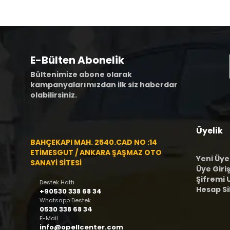
E-Bülten Abonelik
Bültenimize abone olarak
kampanyalarımızdan ilk siz haberdar
olabilirsiniz.
Üyelik
BAHÇEKAPI MAH. 2540.CAD NO :14
ETİMESGUT / ANKARA ŞAŞMAZ OTO
Yeni Üye
SANAYİ SİTESİ
Üye Giriş
Şifremi
Destek Hattı
Hesap S
+90530 338 68 34
Whatsapp Destek
0530 338 68 34
E-Mail
info@opellcenter.com