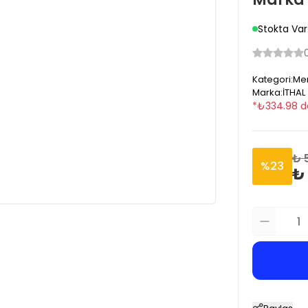
Stokta Var
Kategori
:
Mer
Marka
:
İTHAL
*
₺
334.98
d
₺ 
%
23
₺ 