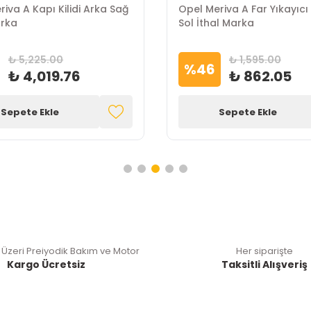
iva A Kapı Kilidi Arka Sağ
Opel Meriva A Far Yıkayıc
arka
Sol İthal Marka
₺ 5,225.00
₺ 1,595.00
%
46
₺ 4,019.76
₺ 862.05
Sepete Ekle
Sepete Ekle
 Üzeri Preiyodik Bakım ve Motor
Her siparişte
Kargo Ücretsiz
Taksitli Alışveriş