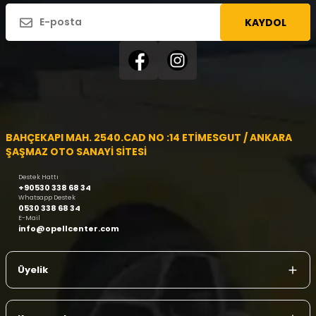
KAYDOL
BAHÇEKAPI MAH. 2540.CAD NO :14 ETİMESGUT / ANKARA
ŞAŞMAZ OTO SANAYİ SİTESİ
Destek Hattı
+90530 338 68 34
Whatsapp Destek
0530 338 68 34
E-Mail
info@opellcenter.com
Üyelik