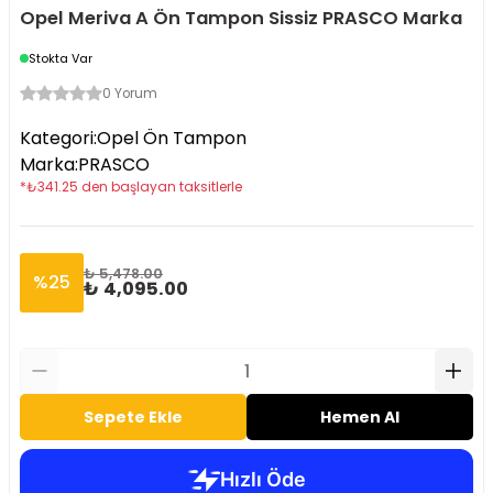
Opel Meriva A Ön Tampon Sissiz PRASCO Marka
Stokta Var
0 Yorum
Kategori
:
Opel Ön Tampon
Marka
:
PRASCO
*
₺
341.25
den başlayan taksitlerle
₺ 5,478.00
%
25
₺ 4,095.00
Sepete Ekle
Hemen Al