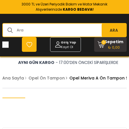
3000 TL ve Üzeri Periyodik Bakım ve Motor Mekanik
Alışverilerinizde
KARGO BEDAVA!
ARA
Sepetim
0
Giriş Yap
Kayıt Ol
₺ 0,00
AYNI GÜN KARGO
- 17:00’DEN ÖNCEKİ SİPARİŞLERDE
Ana Sayfa
Opel Ön Tampon
Opel Meriva A Ön Tampon S