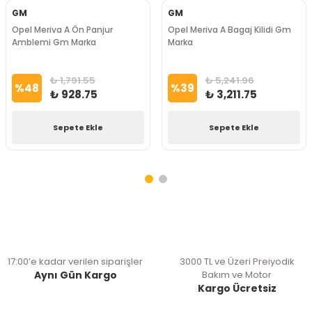
GM
GM
Opel Meriva A Ön Panjur
Opel Meriva A Bagaj Kilidi Gm
Amblemi Gm Marka
Marka
₺ 1,791.55
₺ 5,241.96
%
48
%
39
₺ 928.75
₺ 3,211.75
Sepete Ekle
Sepete Ekle
17:00’e kadar verilen siparişler
3000 TL ve Üzeri Preiyodik
Aynı Gün Kargo
Bakım ve Motor
Kargo Ücretsiz