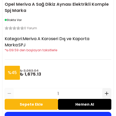
Opel Meriva A Sağ Dikiz Aynası Elektrikli Komple
Spj Marka
Stokta Var
0 Yorum
Kategori
:
Meriva A Karoseri Dış ve Kaporta
Marka
:
SPJ
*
₺
139.59
den başlayan taksitlerle
₺ 3,063.04
%
45
₺ 1,675.13
Sepete Ekle
Hemen Al