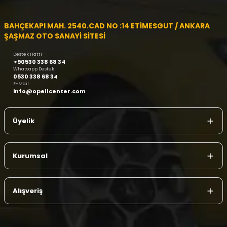
BAHÇEKAPI MAH. 2540.CAD NO :14 ETİMESGUT / ANKARA
ŞAŞMAZ OTO SANAYİ SİTESİ
Destek Hattı
+90530 338 68 34
Whatsapp Destek
0530 338 68 34
E-Mail
info@opellcenter.com
Üyelik
Kurumsal
Alışveriş