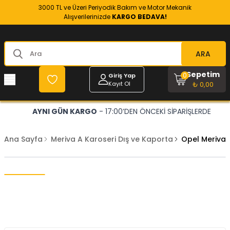
3000 TL ve Üzeri Periyodik Bakım ve Motor Mekanik
Alışverilerinizde
KARGO BEDAVA!
ARA
Sepetim
0
Giriş Yap
Kayıt Ol
₺ 0,00
AYNI GÜN KARGO
- 17:00’DEN ÖNCEKİ SİPARİŞLERDE
Ana Sayfa
Meriva A Karoseri Dış ve Kaporta
Opel Meriva A