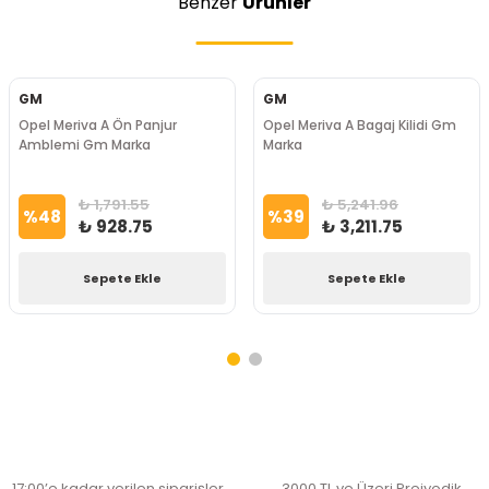
Benzer
Ürünler
GM
GM
Opel Meriva A Ön Panjur
Opel Meriva A Bagaj Kilidi Gm
Amblemi Gm Marka
Marka
₺ 1,791.55
₺ 5,241.96
%
48
%
39
₺ 928.75
₺ 3,211.75
Sepete Ekle
Sepete Ekle
17:00’e kadar verilen siparişler
3000 TL ve Üzeri Preiyodik