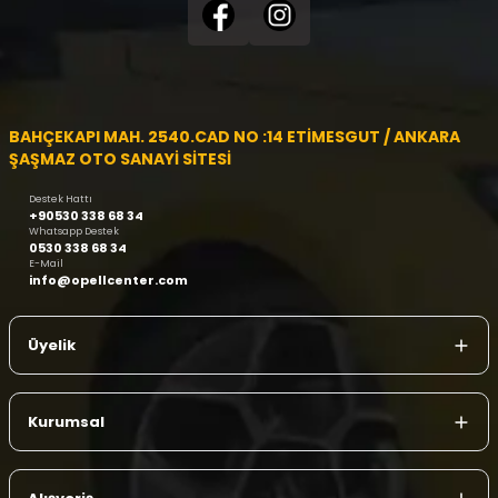
BAHÇEKAPI MAH. 2540.CAD NO :14 ETİMESGUT / ANKARA
ŞAŞMAZ OTO SANAYİ SİTESİ
Destek Hattı
+90530 338 68 34
Whatsapp Destek
0530 338 68 34
E-Mail
info@opellcenter.com
Üyelik
Kurumsal