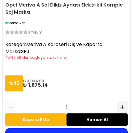
Opel Meriva A Sol Dikiz Aynası Elektrikli Komple
Spj Marka
Stokta Var
0 Yorum
Kategori
:
Meriva A Karoseri Dış ve Kaporta
Marka
:
SPJ
*
₺
139.59
den başlayan taksitlerle
₺ 3,034.99
%
45
₺ 1,675.14
Sepete Ekle
Hemen Al