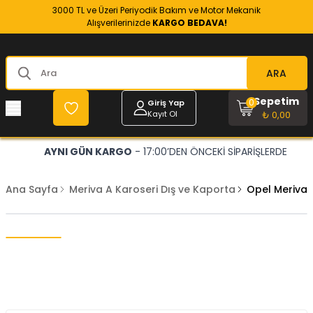
3000 TL ve Üzeri Periyodik Bakım ve Motor Mekanik
Alışverilerinizde
KARGO BEDAVA!
ARA
Sepetim
0
Giriş Yap
Kayıt Ol
₺ 0,00
AYNI GÜN KARGO
- 17:00’DEN ÖNCEKİ SİPARİŞLERDE
Ana Sayfa
Meriva A Karoseri Dış ve Kaporta
Opel Meriva A