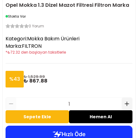
Opel Mokka 1.3 Dizel Mazot Filtresi Filtron Marka
Stokta Var
0 Yorum
Kategori
:
Mokka Bakım Ürünleri
Marka
:
FILTRON
*
₺
72.32
den başlayan taksitlerle
₺ 1,529.99
%
43
₺ 867.88
Sepete Ekle
Hemen Al