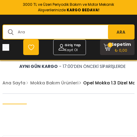
3000 TL ve Üzeri Periyodik Bakım ve Motor Mekanik
Alışverilerinizde
KARGO BEDAVA!
ARA
Sepetim
0
Giriş Yap
Kayıt Ol
₺ 0,00
AYNI GÜN KARGO
- 17:00’DEN ÖNCEKİ SİPARİŞLERDE
Ana Sayfa
Mokka Bakım Ürünleri
Opel Mokka 1.3 Dizel Mazo