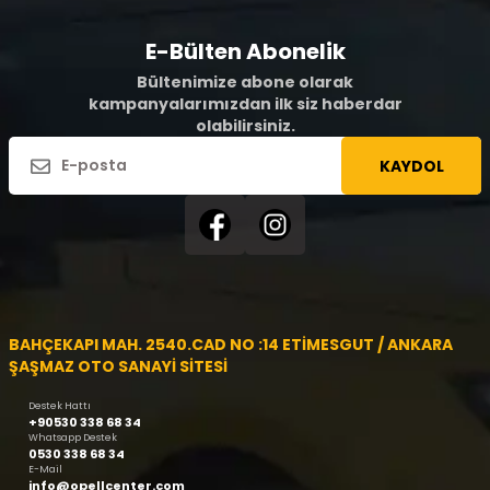
E-Bülten Abonelik
Bültenimize abone olarak
kampanyalarımızdan ilk siz haberdar
olabilirsiniz.
KAYDOL
BAHÇEKAPI MAH. 2540.CAD NO :14 ETİMESGUT / ANKARA
ŞAŞMAZ OTO SANAYİ SİTESİ
Destek Hattı
+90530 338 68 34
Whatsapp Destek
0530 338 68 34
E-Mail
info@opellcenter.com