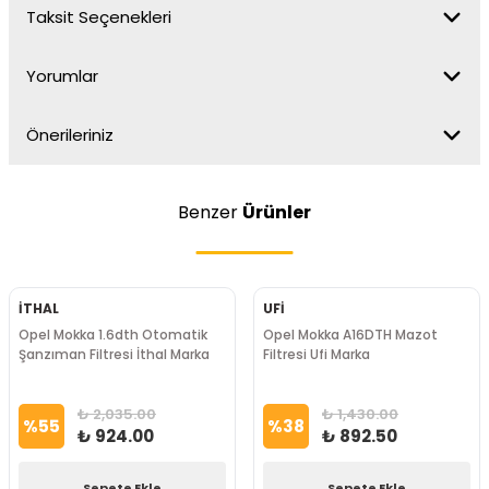
Taksit Seçenekleri
Yorumlar
Önerileriniz
Benzer
Ürünler
İTHAL
UFİ
Opel Mokka 1.6dth Otomatik
Opel Mokka A16DTH Mazot
Şanzıman Filtresi İthal Marka
Filtresi Ufi Marka
₺ 2,035.00
₺ 1,430.00
%
55
%
38
₺ 924.00
₺ 892.50
Sepete Ekle
Sepete Ekle