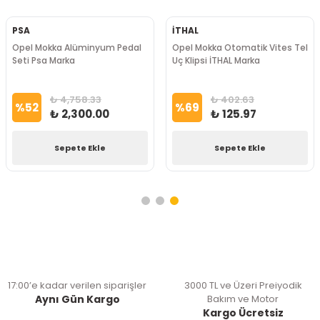
PSA
İTHAL
Opel Mokka Alüminyum Pedal
Opel Mokka Otomatik Vites Tel
Seti Psa Marka
Uç Klipsi İTHAL Marka
₺ 4,758.33
₺ 402.63
%
52
%
69
₺ 2,300.00
₺ 125.97
Sepete Ekle
Sepete Ekle
17:00’e kadar verilen siparişler
3000 TL ve Üzeri Preiyodik
Aynı Gün Kargo
Bakım ve Motor
Kargo Ücretsiz