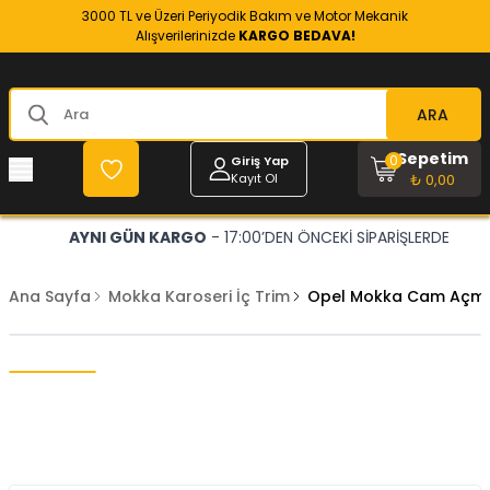
3000 TL ve Üzeri Periyodik Bakım ve Motor Mekanik
Alışverilerinizde
KARGO BEDAVA!
ARA
Sepetim
0
Giriş Yap
Kayıt Ol
₺ 0,00
AYNI GÜN KARGO
- 17:00’DEN ÖNCEKİ SİPARİŞLERDE
Ana Sayfa
Mokka Karoseri İç Trim
Opel Mokka Cam Açma