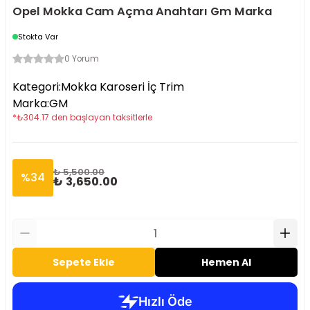
Opel Mokka Cam Açma Anahtarı Gm Marka
Stokta Var
0 Yorum
Kategori
:
Mokka Karoseri İç Trim
Marka
:
GM
*
₺
304.17
den başlayan taksitlerle
₺ 5,500.00
%
34
₺ 3,650.00
Sepete Ekle
Hemen Al