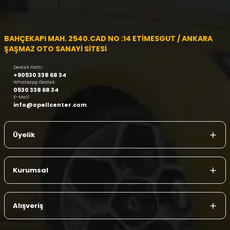
BAHÇEKAPI MAH. 2540.CAD NO :14 ETİMESGUT / ANKARA
ŞAŞMAZ OTO SANAYİ SİTESİ
Destek Hattı
+90530 338 68 34
Whatsapp Destek
0530 338 68 34
E-Mail
info@opellcenter.com
Üyelik
Kurumsal
Alışveriş