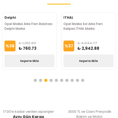
Delphi
İTHAL
Opel Mokka Arka Fren Balatası
Opel Mokka Sol Arka Fren
Delphi Marka
Kaliperi İTHAL Marka
₺ 1,185.80
₺ 4,644.77
%
36
%
37
₺ 760.73
₺ 2,942.88
Sepete Ekle
Sepete Ekle
17:00’e kadar verilen siparişler
3000 TL ve Üzeri Preiyodik
Aynı Gün Kargo
Bakım ve Motor