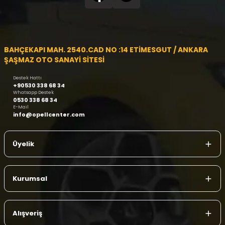
BAHÇEKAPI MAH. 2540.CAD NO :14 ETİMESGUT / ANKARA
ŞAŞMAZ OTO SANAYİ SİTESİ
Destek Hattı
+90530 338 68 34
Whatsapp Destek
0530 338 68 34
E-Mail
info@opellcenter.com
Üyelik
Kurumsal
Alışveriş