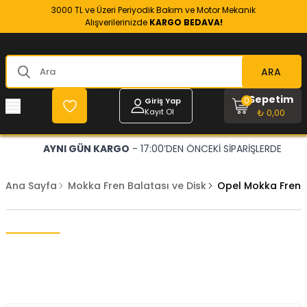
3000 TL ve Üzeri Periyodik Bakım ve Motor Mekanik
Alışverilerinizde
KARGO BEDAVA!
ARA
Sepetim
0
Giriş Yap
Kayıt Ol
₺ 0,00
AYNI GÜN KARGO
- 17:00’DEN ÖNCEKİ SİPARİŞLERDE
Ana Sayfa
Mokka Fren Balatası ve Disk
Opel Mokka Fren