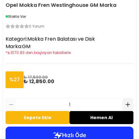
Opel Mokka Fren Westinghouse GM Marka
Stokta Var
0 Yorum
Kategori
:
Mokka Fren Balatası ve Disk
Marka
:
GM
*
₺
1070.83
den başlayan taksitlerle
₺ 17,500.00
%
27
₺ 12,850.00
Sepete Ekle
Hemen Al