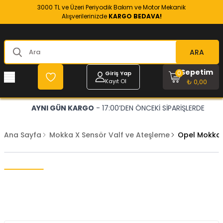
3000 TL ve Üzeri Periyodik Bakım ve Motor Mekanik
Alışverilerinizde
KARGO BEDAVA!
ARA
Sepetim
0
Giriş Yap
Kayıt Ol
₺ 0,00
AYNI GÜN KARGO
- 17:00’DEN ÖNCEKİ SİPARİŞLERDE
Ana Sayfa
Mokka X Sensör Valf ve Ateşleme
Opel Mokka X