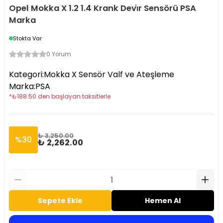
Opel Mokka X 1.2 1.4 Krank Devi̇r Sensörü PSA
Marka
Stokta Var
0 Yorum
Kategori
:
Mokka X Sensör Valf ve Ateşleme
Marka
:
PSA
*
₺
188.50
den başlayan taksitlerle
₺ 3,250.00
%
30
₺ 2,262.00
Sepete Ekle
Hemen Al