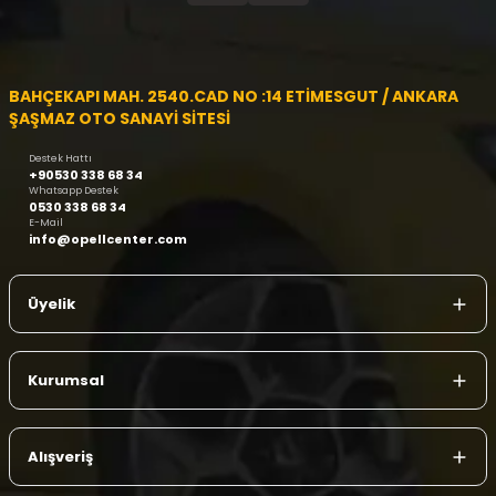
BAHÇEKAPI MAH. 2540.CAD NO :14 ETİMESGUT / ANKARA
ŞAŞMAZ OTO SANAYİ SİTESİ
Destek Hattı
+90530 338 68 34
Whatsapp Destek
0530 338 68 34
E-Mail
info@opellcenter.com
Üyelik
Kurumsal
Alışveriş