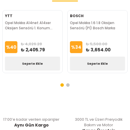
YTT
BOSCH
Opel Mokka A14net A14xer
Opel Mokka 1.6 1.8 Oksijen
Oksijen Sensörü 1. Konum
Sensörü (P1) Bosch Marka
Bosch Marka
₺ 4,026.28
₺ 5,500.00
%
40
%
34
₺ 2,405.79
₺ 3,654.00
Sepete Ekle
Sepete Ekle
17:00’e kadar verilen siparişler
3000 TL ve Üzeri Preiyodik
Aynı Gün Kargo
Bakım ve Motor