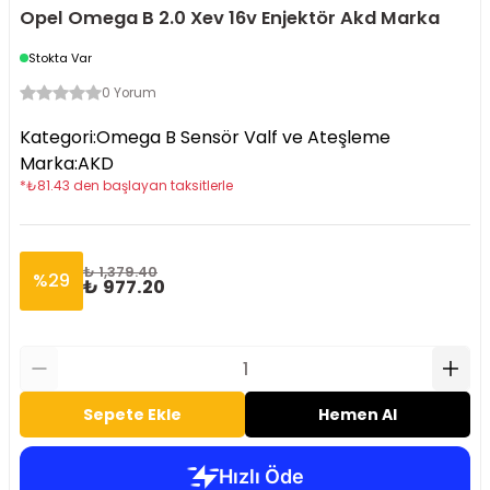
Opel Omega B 2.0 Xev 16v Enjektör Akd Marka
Stokta Var
0 Yorum
Kategori
:
Omega B Sensör Valf ve Ateşleme
Marka
:
AKD
*
₺
81.43
den başlayan taksitlerle
₺ 1,379.40
%
29
₺ 977.20
Sepete Ekle
Hemen Al