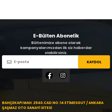
E-Bülten Abonelik
Bültenimize abone olarak
kampanyalarımızdan ilk siz haberdar
olabilirsiniz.
KAYDOL
BAHÇEKAPI MAH. 2540.CAD NO :14 ETİMESGUT / ANKARA
ŞAŞMAZ OTO SANAYİ SİTESİ