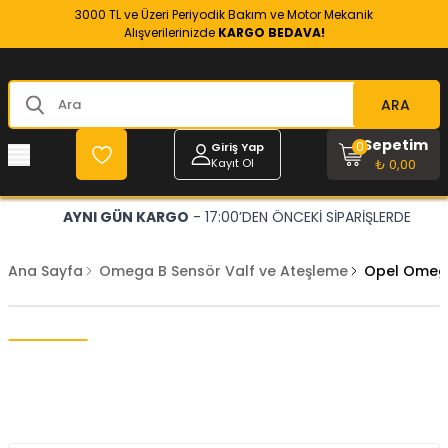
3000 TL ve Üzeri Periyodik Bakım ve Motor Mekanik
Alışverilerinizde
KARGO BEDAVA!
ARA
Sepetim
0
Giriş Yap
Kayıt Ol
₺ 0,00
AYNI GÜN KARGO
- 17:00’DEN ÖNCEKİ SİPARİŞLERDE
Ana Sayfa
Omega B Sensör Valf ve Ateşleme
Opel Omega