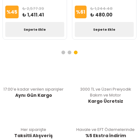
₺ 2,577.39
₺ 1,244.48
%
45
%
61
₺ 1,411.41
₺ 480.00
Sepete Ekle
Sepete Ekle
17:00’e kadar verilen siparişler
3000 TL ve Üzeri Preiyodik
Aynı Gün Kargo
Bakım ve Motor
Kargo Ücretsiz
Her siparişte
Havale ve EFT Ödemelerinde
Taksitli Alışveriş
%5 Ekstra İndirim