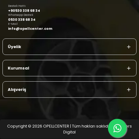
Destek Hattı
+90530 338 68 34
Whatsapp Destek
0530 338 68 34
E-Mail
info@opellcenter.com
Üyelik
Kurumsal
Alışveriş
Copyright © 2026 OPELLCENTER | Tüm hakları saklıdır.
| Reliefers
Digital