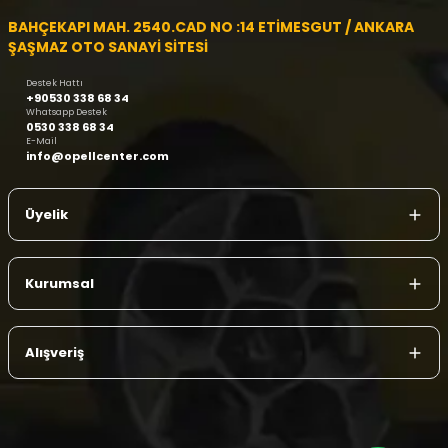
BAHÇEKAPI MAH. 2540.CAD NO :14 ETİMESGUT / ANKARA
ŞAŞMAZ OTO SANAYİ SİTESİ
Destek Hattı
+90530 338 68 34
Whatsapp Destek
0530 338 68 34
E-Mail
info@opellcenter.com
Üyelik
Kurumsal
Alışveriş