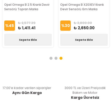
Opel Omega B 2.5 Krank Devir
Opel Omega B X20XEV Krank
Sensörü Topran Marka
Devir Sensörü Gm Marka
₺ 2,577.39
₺ 3,800.00
%
45
%
30
₺ 1,411.41
₺ 2,650.00
Sepete Ekle
Sepete Ekle
17:00’e kadar verilen siparişler
3000 TL ve Üzeri Preiyodik
Aynı Gün Kargo
Bakım ve Motor
Kargo Ücretsiz