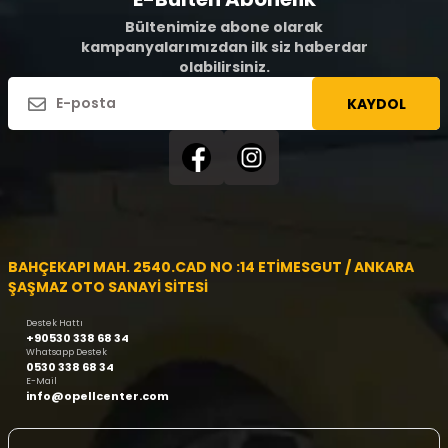
Bültenimize abone olarak
kampanyalarımızdan ilk siz haberdar
olabilirsiniz.
KAYDOL
BAHÇEKAPI MAH. 2540.CAD NO :14 ETİMESGUT / ANKARA
ŞAŞMAZ OTO SANAYİ SİTESİ
Destek Hattı
+90530 338 68 34
Whatsapp Destek
0530 338 68 34
E-Mail
info@opellcenter.com