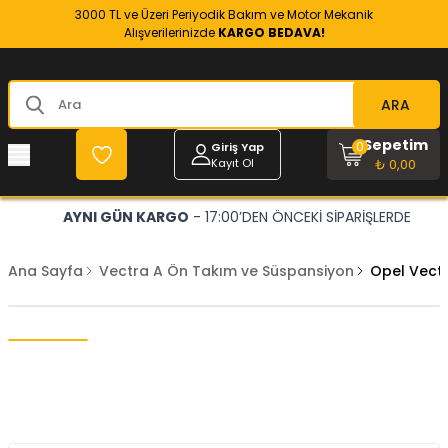
3000 TL ve Üzeri Periyodik Bakım ve Motor Mekanik
Alışverilerinizde
KARGO BEDAVA!
ARA
Sepetim
0
Giriş Yap
Kayıt Ol
₺ 0,00
AYNI GÜN KARGO
- 17:00’DEN ÖNCEKİ SİPARİŞLERDE
Ana Sayfa
Vectra A Ön Takım ve Süspansiyon
Opel Vectr