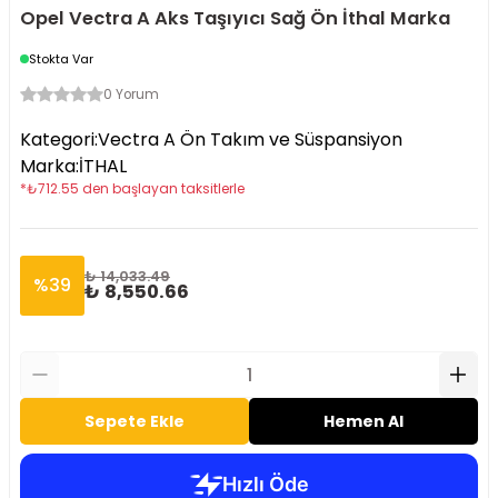
Opel Vectra A Aks Taşıyıcı Sağ Ön İthal Marka
Stokta Var
0 Yorum
Kategori
:
Vectra A Ön Takım ve Süspansiyon
Marka
:
İTHAL
*
₺
712.55
den başlayan taksitlerle
₺ 14,033.49
%
39
₺ 8,550.66
Sepete Ekle
Hemen Al