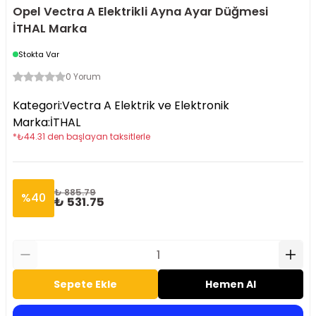
Opel Vectra A Elektrikli Ayna Ayar Düğmesi
İTHAL Marka
Stokta Var
0 Yorum
Kategori
:
Vectra A Elektrik ve Elektronik
Marka
:
İTHAL
*
₺
44.31
den başlayan taksitlerle
₺ 885.79
%
40
₺ 531.75
Sepete Ekle
Hemen Al