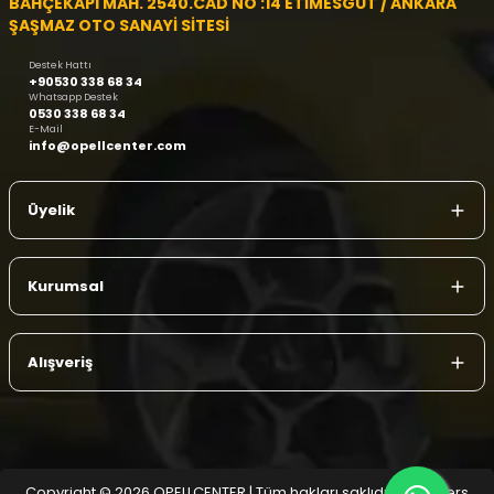
BAHÇEKAPI MAH. 2540.CAD NO :14 ETİMESGUT / ANKARA
ŞAŞMAZ OTO SANAYİ SİTESİ
Destek Hattı
+90530 338 68 34
Whatsapp Destek
0530 338 68 34
E-Mail
info@opellcenter.com
Üyelik
Kurumsal
Alışveriş
Copyright © 2026 OPELLCENTER | Tüm hakları saklıdır.
| Reliefers