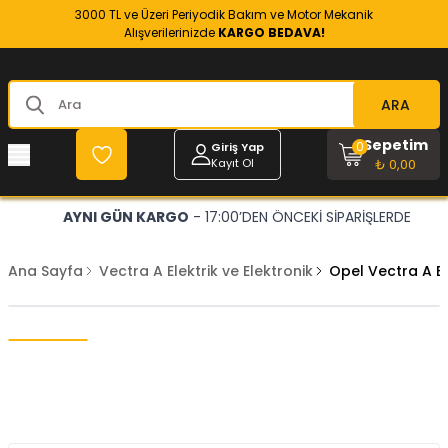
3000 TL ve Üzeri Periyodik Bakım ve Motor Mekanik
Alışverilerinizde
KARGO BEDAVA!
ARA
Sepetim
0
Giriş Yap
Kayıt Ol
₺ 0,00
AYNI GÜN KARGO
- 17:00’DEN ÖNCEKİ SİPARİŞLERDE
Ana Sayfa
Vectra A Elektrik ve Elektronik
Opel Vectra A E