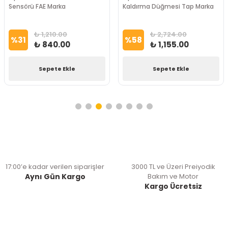
Sensörü FAE Marka
Kaldırma Düğmesi Tap Marka
₺ 1,210.00
₺ 2,724.00
%
31
%
58
₺ 840.00
₺ 1,155.00
Sepete Ekle
Sepete Ekle
17:00’e kadar verilen siparişler
3000 TL ve Üzeri Preiyodik
Aynı Gün Kargo
Bakım ve Motor
Kargo Ücretsiz