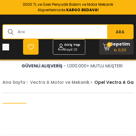
3000 TL ve Üzeri Periyodik Bakım ve Motor Mekanik
Alışverilerinizde
KARGO BEDAVA!
ARA
Sepetim
0
Giriş Yap
Kayıt Ol
₺ 0,00
GÜVENLİ ALIŞVERİŞ
- 1.000.000+ MUTLU MÜŞTERİ
Ana Sayfa
Vectra A Motor ve Mekanik
Opel Vectra A Gaz