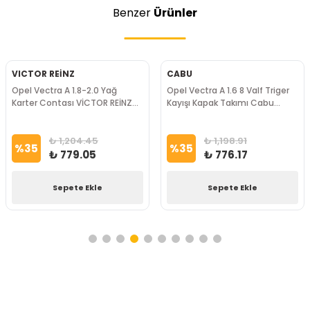
Benzer
Ürünler
VICTOR REİNZ
CABU
Opel Vectra A 1.8-2.0 Yağ
Opel Vectra A 1.6 8 Valf Triger
Karter Contası VİCTOR REİNZ
Kayışı Kapak Takımı Cabu
Marka
Marka
₺ 1,204.45
₺ 1,198.91
%
35
%
35
₺ 779.05
₺ 776.17
Sepete Ekle
Sepete Ekle