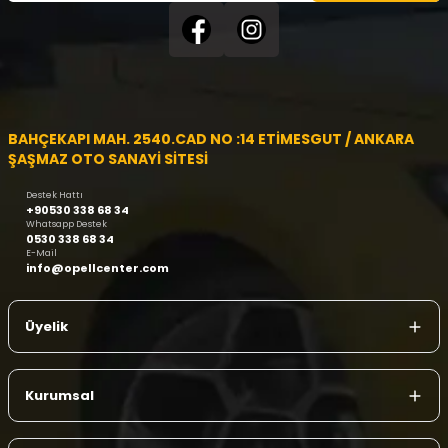
BAHÇEKAPI MAH. 2540.CAD NO :14 ETİMESGUT / ANKARA
ŞAŞMAZ OTO SANAYİ SİTESİ
Destek Hattı
+90530 338 68 34
Whatsapp Destek
0530 338 68 34
E-Mail
info@opellcenter.com
Üyelik
Kurumsal