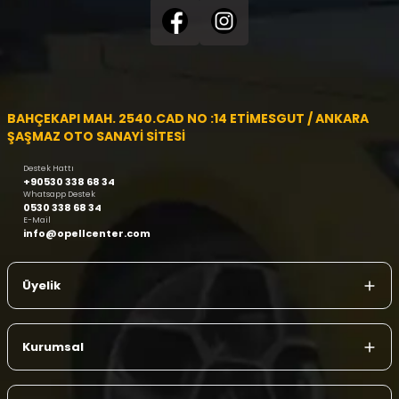
BAHÇEKAPI MAH. 2540.CAD NO :14 ETİMESGUT / ANKARA
ŞAŞMAZ OTO SANAYİ SİTESİ
Destek Hattı
+90530 338 68 34
Whatsapp Destek
0530 338 68 34
E-Mail
info@opellcenter.com
Üyelik
Kurumsal