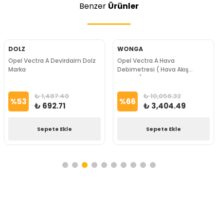
Benzer
Ürünler
DOLZ
WONGA
Opel Vectra A Devirdaim Dolz
Opel Vectra A Hava
Marka
Debimetresi ( Hava Akış
Metresi) Wonga Marka
₺ 1,487.40
₺ 10,056.32
%
53
%
66
₺ 692.71
₺ 3,404.49
Sepete Ekle
Sepete Ekle