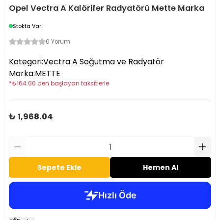
Opel Vectra A Kalörifer Radyatörü Mette Marka
Stokta Var
0 Yorum
Kategori
:
Vectra A Soğutma ve Radyatör
Marka
:
METTE
*
₺
164.00
den başlayan taksitlerle
₺ 1,968.04
Sepete Ekle
Hemen Al