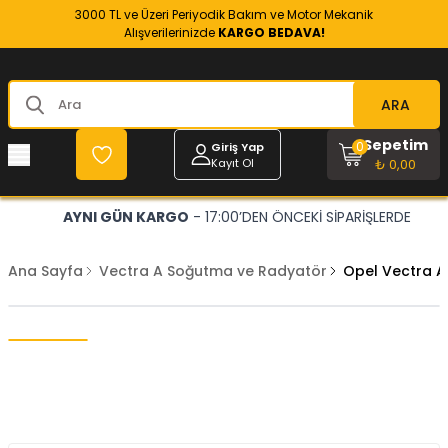
3000 TL ve Üzeri Periyodik Bakım ve Motor Mekanik
Alışverilerinizde
KARGO BEDAVA!
ARA
Sepetim
0
Giriş Yap
Kayıt Ol
₺ 0,00
AYNI GÜN KARGO
- 17:00’DEN ÖNCEKİ SİPARİŞLERDE
Ana Sayfa
Vectra A Soğutma ve Radyatör
Opel Vectra A