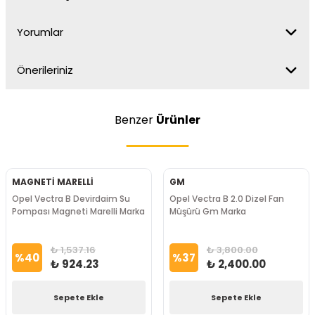
Yorumlar
Önerileriniz
Benzer
Ürünler
MAGNETİ MARELLİ
GM
Opel Vectra B Devirdaim Su
Opel Vectra B 2.0 Dizel Fan
Pompası Magneti Marelli Marka
Müşürü Gm Marka
₺ 1,537.16
₺ 3,800.00
%
40
%
37
₺ 924.23
₺ 2,400.00
Sepete Ekle
Sepete Ekle