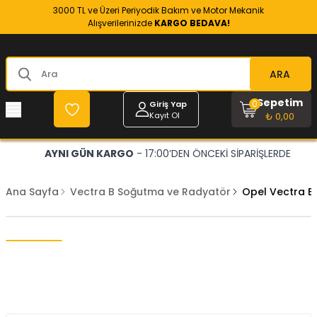
3000 TL ve Üzeri Periyodik Bakım ve Motor Mekanik
Alışverilerinizde
KARGO BEDAVA!
ARA
Sepetim
0
Giriş Yap
Kayıt Ol
₺ 0,00
AYNI GÜN KARGO
- 17:00’DEN ÖNCEKİ SİPARİŞLERDE
Ana Sayfa
Vectra B Soğutma ve Radyatör
Opel Vectra B 