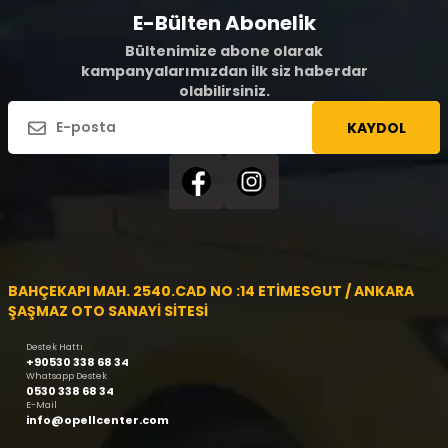
E-Bülten Abonelik
Bültenimize abone olarak
kampanyalarımızdan ilk siz haberdar
olabilirsiniz.
KAYDOL
BAHÇEKAPI MAH. 2540.CAD NO :14 ETİMESGUT / ANKARA
ŞAŞMAZ OTO SANAYİ SİTESİ
Destek Hattı
+90530 338 68 34
Whatsapp Destek
0530 338 68 34
E-Mail
info@opellcenter.com