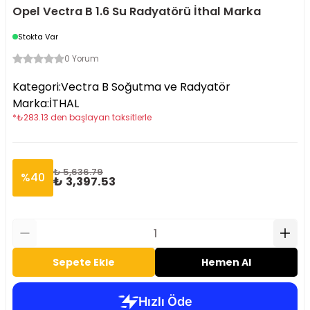
Opel Vectra B 1.6 Su Radyatörü İthal Marka
Stokta Var
0 Yorum
Kategori
:
Vectra B Soğutma ve Radyatör
Marka
:
İTHAL
*
₺
283.13
den başlayan taksitlerle
₺ 5,636.79
%
40
₺ 3,397.53
Sepete Ekle
Hemen Al