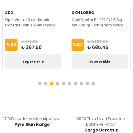
AKD
GKN LÖBRO
Opel Vectra B Üst Kapak
Opel Vectra B 1.8/2.0/2.5 Dış
Contası Kalın Tip AKD Marka
Aks Körüğü Gkn&Löbro Marka
₺ 913.39
₺ 1,423.59
%
60
%
52
₺ 367.50
₺ 685.45
Sepete Ekle
Sepete Ekle
17:00’e kadar verilen siparişler
3000 TL ve Üzeri Preiyodik
Aynı Gün Kargo
Bakım ve Motor
Kargo Ücretsiz