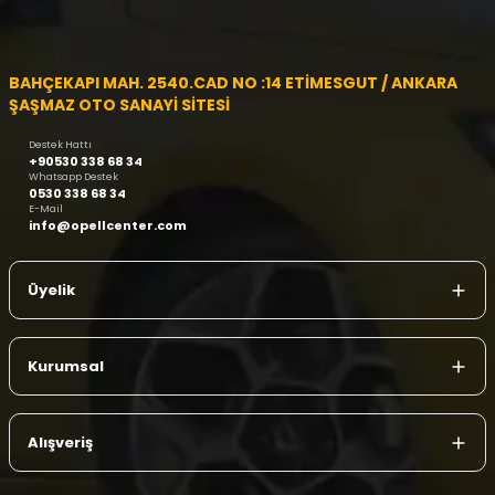
BAHÇEKAPI MAH. 2540.CAD NO :14 ETİMESGUT / ANKARA
ŞAŞMAZ OTO SANAYİ SİTESİ
Destek Hattı
+90530 338 68 34
Whatsapp Destek
0530 338 68 34
E-Mail
info@opellcenter.com
Üyelik
Kurumsal
Alışveriş