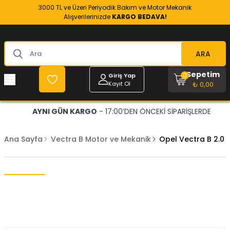
3000 TL ve Üzeri Periyodik Bakım ve Motor Mekanik
Alışverilerinizde
KARGO BEDAVA!
ARA
Sepetim
0
Giriş Yap
Kayıt Ol
₺ 0,00
AYNI GÜN KARGO
- 17:00’DEN ÖNCEKİ SİPARİŞLERDE
Ana Sayfa
Vectra B Motor ve Mekanik
Opel Vectra B 2.0 