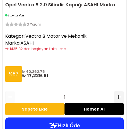
Opel Vectra B 2.0 Silindir Kapağı ASAHI Marka
Stokta Var
0 Yorum
Kategori
:
Vectra B Motor ve Mekanik
Marka
:
ASAHI
*
₺
1435.82
den başlayan taksitlerle
₺ 40,262.75
%
57
₺ 17,229.81
Sepete Ekle
Hemen Al