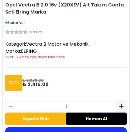
Opel Vectra B 2.0 16v (X20XEV) Alt Takım Conta
Seti Elring Marka
Stokta Var
0 Yorum
Kategori
:
Vectra B Motor ve Mekanik
Marka
:
ELRING
*
₺
201.25
den başlayan taksitlerle
₺ 3,080.00
%
22
₺ 2,415.00
Sepete Ekle
Hemen Al