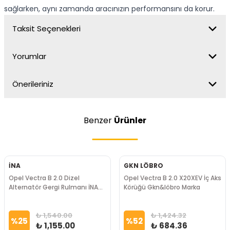
sağlarken, aynı zamanda aracınızın performansını da korur.
Taksit Seçenekleri
Yorumlar
Önerileriniz
Benzer
Ürünler
İNA
GKN LÖBRO
Opel Vectra B 2.0 Dizel
Opel Vectra B 2.0 X20XEV İç Aks
Alternatör Gergi Rulmanı İNA
Körüğü Gkn&löbro Marka
Marka
₺ 1,540.00
₺ 1,424.32
%
25
%
52
₺ 1,155.00
₺ 684.36