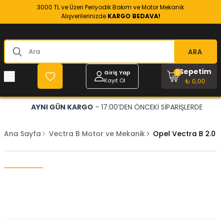
3000 TL ve Üzeri Periyodik Bakım ve Motor Mekanik
Alışverilerinizde
KARGO BEDAVA!
ARA
Sepetim
0
Giriş Yap
Kayıt Ol
₺ 0,00
AYNI GÜN KARGO
- 17:00’DEN ÖNCEKİ SİPARİŞLERDE
Ana Sayfa
Vectra B Motor ve Mekanik
Opel Vectra B 2.0 