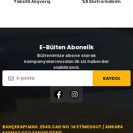
Taksitli Alışveriş
%5 Ekstra İndirim
E-Bülten Abonelik
Bültenimize abone olarak
kampanyalarımızdan ilk siz haberdar
olabilirsiniz.
KAYDOL
BAHÇEKAPI MAH. 2540.CAD NO :14 ETİMESGUT / ANKARA
ŞAŞMAZ OTO SANAYİ SİTESİ