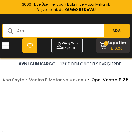
3000 TL ve Üzeri Periyodik Bakım ve Motor Mekanik
Alışverilerinizde
KARGO BEDAVA!
ARA
Sepetim
0
Giriş Yap
Kayıt Ol
₺ 0,00
AYNI GÜN KARGO
- 17:00’DEN ÖNCEKİ SİPARİŞLERDE
Ana Sayfa
Vectra B Motor ve Mekanik
Opel Vectra B 2.5 