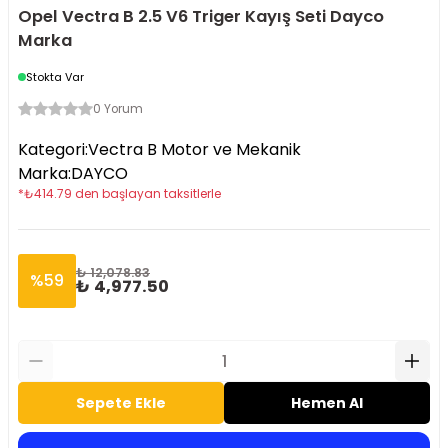
Opel Vectra B 2.5 V6 Triger Kayış Seti Dayco
Marka
Stokta Var
0 Yorum
Kategori
:
Vectra B Motor ve Mekanik
Marka
:
DAYCO
*
₺
414.79
den başlayan taksitlerle
₺ 12,078.83
%
59
₺ 4,977.50
Sepete Ekle
Hemen Al