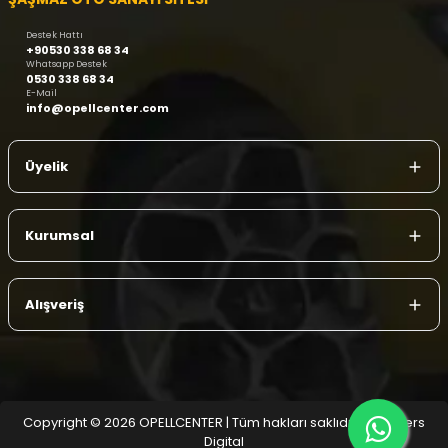
Destek Hattı
+90530 338 68 34
Whatsapp Destek
0530 338 68 34
E-Mail
info@opellcenter.com
Üyelik
Kurumsal
Alışveriş
Copyright © 2026 OPELLCENTER | Tüm hakları saklıdır.
| Reliefers
Digital