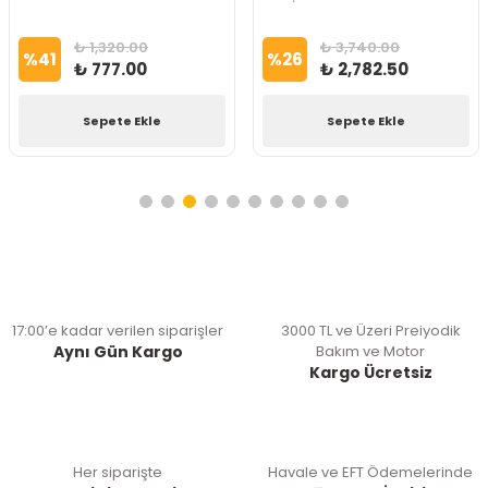
Seti İna Marka
₺ 1,320.00
₺ 3,740.00
%
41
%
26
₺ 777.00
₺ 2,782.50
Sepete Ekle
Sepete Ekle
17:00’e kadar verilen siparişler
3000 TL ve Üzeri Preiyodik
Aynı Gün Kargo
Bakım ve Motor
Kargo Ücretsiz
Her siparişte
Havale ve EFT Ödemelerinde