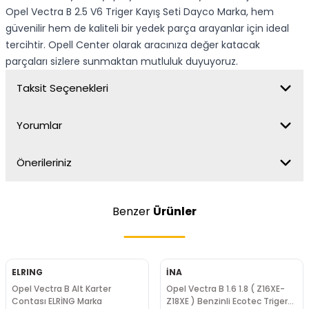
Opel Vectra B 2.5 V6 Triger Kayış Seti Dayco Marka, hem
güvenilir hem de kaliteli bir yedek parça arayanlar için ideal
tercihtir. Opell Center olarak aracınıza değer katacak
parçaları sizlere sunmaktan mutluluk duyuyoruz.
Taksit Seçenekleri
Yorumlar
Önerileriniz
Benzer
Ürünler
ELRING
İNA
Opel Vectra B Alt Karter
Opel Vectra B 1.6 1.8 ( Z16XE-
Contası ELRİNG Marka
Z18XE ) Benzinli Ecotec Triger