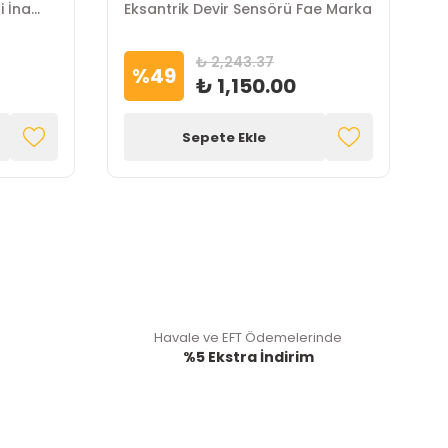
i İna
Eksantrik Devir Sensörü Fae Marka
M
₺ 2,243.37
%
49
₺ 1,150.00
Sepete Ekle
Havale ve EFT Ödemelerinde
%5 Ekstra İndirim