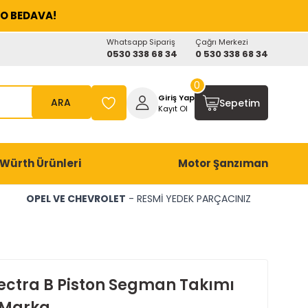
O BEDAVA!
Whatsapp Sipariş
Çağrı Merkezi
0530 338 68 34
0 530 338 68 34
0
Giriş Yap
ARA
Sepetim
Kayıt Ol
Würth Ürünleri
Motor Şanzıman
OPEL VE CHEVROLET
- RESMİ YEDEK PARÇACINIZ
ectra B Piston Segman Takımı
 Marka