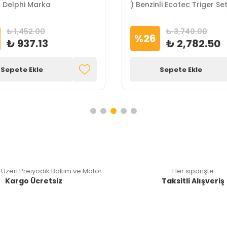
Sensörü Delphi Marka
) Benzinli Ecotec Triger Set
Marka
₺ 1,452.00
₺ 3,740.00
%
26
₺ 937.13
₺ 2,782.50
Sepete Ekle
Sepete Ekle
 Üzeri Preiyodik Bakım ve Motor
Her siparişte
Kargo Ücretsiz
Taksitli Alışveriş