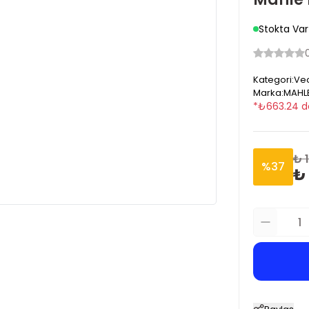
Stokta Var
Kategori
:
Vec
Marka
:
MAHL
*
₺
663.24
d
₺ 1
%
37
₺