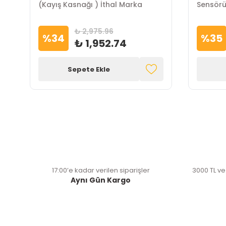
(Kayış Kasnağı ) İthal Marka
₺ 2,975.96
%
34
%
35
₺ 1,952.74
Sepete Ekle
17:00’e kadar verilen siparişler
3000 TL ve
Aynı Gün Kargo