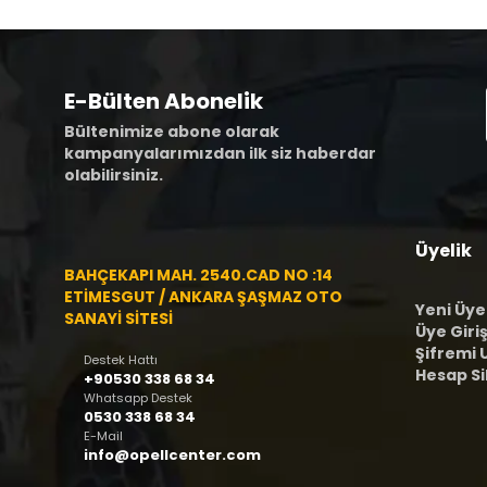
E-Bülten Abonelik
Bültenimize abone olarak
kampanyalarımızdan ilk siz haberdar
olabilirsiniz.
Üyelik
BAHÇEKAPI MAH. 2540.CAD NO :14
ETİMESGUT / ANKARA ŞAŞMAZ OTO
Yeni Üye
SANAYİ SİTESİ
Üye Giriş
Şifremi
Destek Hattı
Hesap S
+90530 338 68 34
Whatsapp Destek
0530 338 68 34
E-Mail
info@opellcenter.com