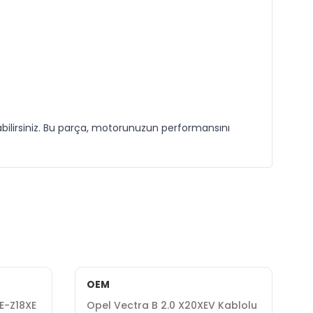
abilirsiniz. Bu parça, motorunuzun performansını
OEM
XE-Z18XE
Opel Vectra B 2.0 X20XEV Kablolu
O