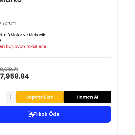
0 Yorum
tra B Motor ve Mekanik
E
en başlayan taksitlerle
2,612.71
 7,958.84
Sepete Ekle
Hemen Al