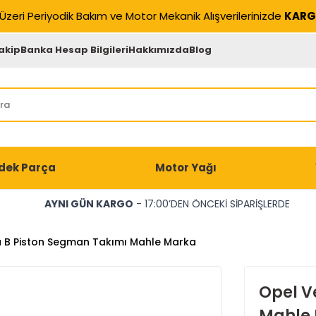
Üzeri Periyodik Bakım ve Motor Mekanik Alışverilerinizde
KARG
akip
Banka Hesap Bilgileri
Hakkımızda
Blog
dek Parça
Motor Yağı
AYNI GÜN KARGO
- 17:00’DEN ÖNCEKİ SİPARİŞLERDE
 B Piston Segman Takımı Mahle Marka
Opel V
Mahle