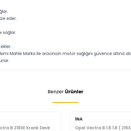
ğlar.
ize eder.
 sağlar.
ekler.
ımı Mahle Marka ile aracınızın motor sağlığını güvence altına al
unar.
Benzer
Ürünler
İNA
ctra B Z18XE Krank Devir
Opel Vectra B 1.6 1.8 ( Z16