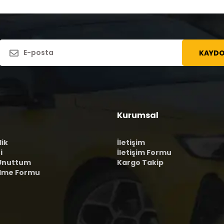
KAYDO
Kurumsal
lik
İletişim
i
İletişim Formu
 Unuttum
Kargo Takip
ilme Formu