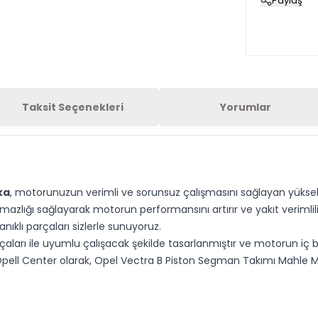
Paylaş
Taksit Seçenekleri
Yorumlar
ka
, motorunuzun verimli ve sorunsuz çalışmasını sağlayan yüksek 
rmazlığı sağlayarak motorun performansını artırır ve yakıt verimlil
nıklı parçaları sizlerle sunuyoruz.
aları ile uyumlu çalışacak şekilde tasarlanmıştır ve motorun iç 
ell Center olarak, Opel Vectra B Piston Segman Takımı Mahle Mar