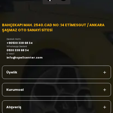
BAHÇEKAPI MAH. 2540.CAD NO :14 ETİMESGUT / ANKARA
ŞAŞMAZ OTO SANAYİ SİTESİ
Destek Hattı
+90530 338 68 34
Whatsapp Destek
0530 338 68 34
E-Mail
info@opellcenter.com
Üyelik
Kurumsal
Alışveriş