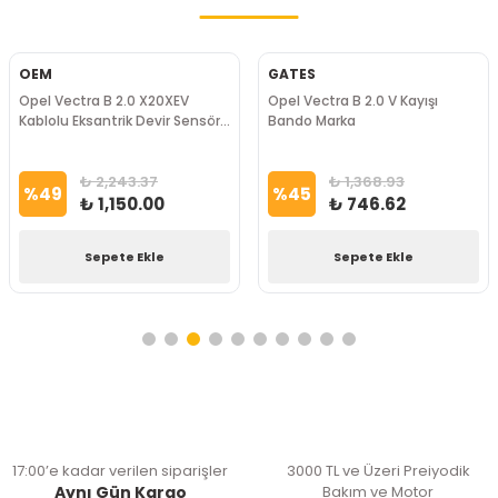
OEM
GATES
Opel Vectra B 2.0 X20XEV
Opel Vectra B 2.0 V Kayışı
Kablolu Eksantrik Devir Sensörü
Bando Marka
Fae Marka
₺ 2,243.37
₺ 1,368.93
%
49
%
45
₺ 1,150.00
₺ 746.62
Sepete Ekle
Sepete Ekle
17:00’e kadar verilen siparişler
3000 TL ve Üzeri Preiyodik
Aynı Gün Kargo
Bakım ve Motor