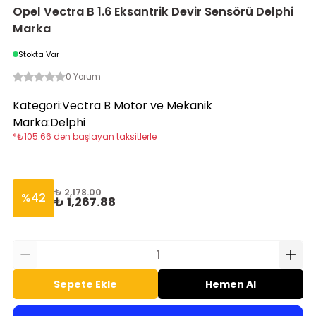
Opel Vectra B 1.6 Eksantrik Devir Sensörü Delphi
Marka
Stokta Var
0 Yorum
Kategori
:
Vectra B Motor ve Mekanik
Marka
:
Delphi
*
₺
105.66
den başlayan taksitlerle
₺ 2,178.00
%
42
₺ 1,267.88
Sepete Ekle
Hemen Al