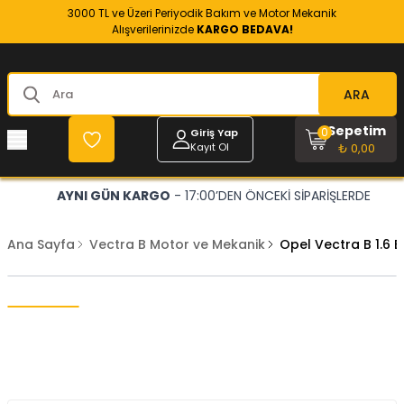
3000 TL ve Üzeri Periyodik Bakım ve Motor Mekanik
Alışverilerinizde
KARGO BEDAVA!
ARA
Sepetim
0
Giriş Yap
Kayıt Ol
₺ 0,00
AYNI GÜN KARGO
- 17:00’DEN ÖNCEKİ SİPARİŞLERDE
Ana Sayfa
Vectra B Motor ve Mekanik
Opel Vectra B 1.6 