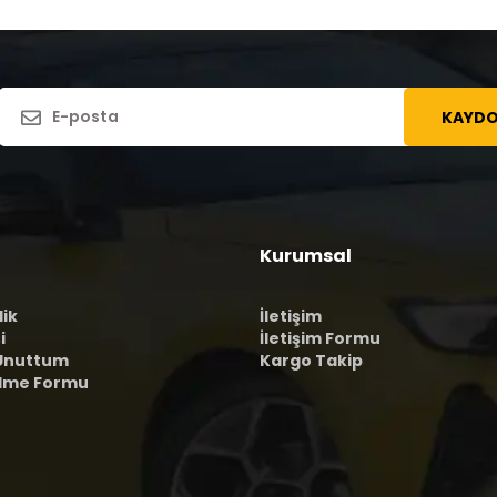
KAYDO
Kurumsal
lik
İletişim
i
İletişim Formu
 Unuttum
Kargo Takip
ilme Formu