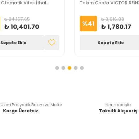
 Otomatik Vites İthal
Takım Conta VICTOR REİN
₺ 24,157.65
₺ 3,016.08
%
41
₺ 10,401.70
₺ 1,780.17
Sepete Ekle
Sepete Ekle
 Üzeri Preiyodik Bakım ve Motor
Her siparişte
Kargo Ücretsiz
Taksitli Alışveriş