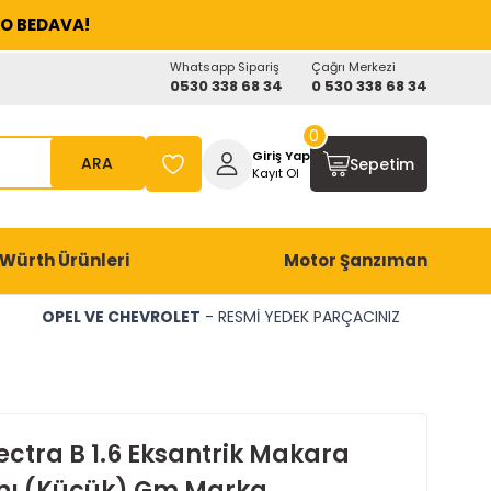
O BEDAVA!
Whatsapp Sipariş
Çağrı Merkezi
0530 338 68 34
0 530 338 68 34
0
Giriş Yap
ARA
Sepetim
Kayıt Ol
Würth Ürünleri
Motor Şanzıman
OPEL VE CHEVROLET
- RESMİ YEDEK PARÇACINIZ
ectra B 1.6 Eksantrik Makara
ı (Küçük) Gm Marka