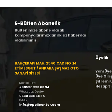
E-Bülten Abonelik
Bültenimize abone olarak
kampanyalarımızdan ilk siz haberdar
olabilirsiniz.
Üyelik
BAHÇEKAPI MAH. 2540.CAD NO :14
ETİMESGUT / ANKARA ŞAŞMAZ OTO
Yeni Üye
SANAYİ SİTESİ
Üye Giriş
Şifremi
Destek Hattı
Hesap S
+90530 338 68 34
Whatsapp Destek
0530 338 68 34
E-Mail
info@opellcenter.com