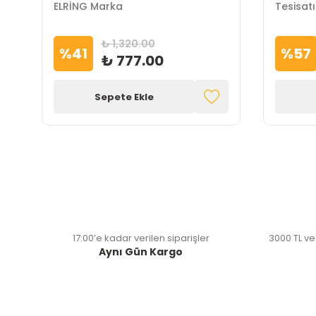
ELRİNG Marka
Tesisatı
Marka
₺ 1,320.00
%
41
%
57
₺ 777.00
Sepete Ekle
17:00’e kadar verilen siparişler
3000 TL ve
Aynı Gün Kargo