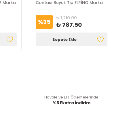
Z Marka
Contası Büyük Tip ELRİNG Marka
C
₺ 1,210.00
%
35
₺ 787.50
Sepete Ekle
Havale ve EFT Ödemelerinde
%5 Ekstra İndirim