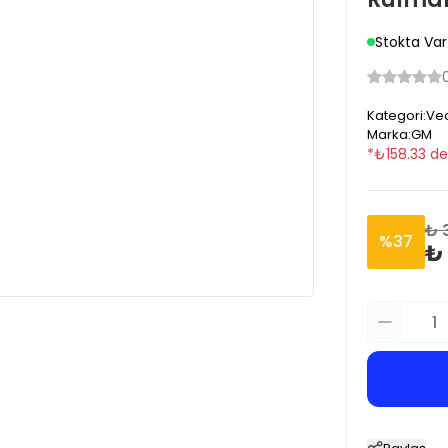
Stokta Var
Kategori
:
Vec
Marka
:
GM
*
₺
158.33
de
₺ 
%
37
₺ 