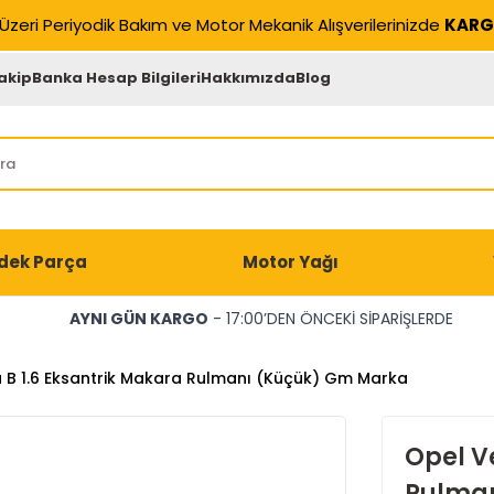
Üzeri Periyodik Bakım ve Motor Mekanik Alışverilerinizde
KARG
akip
Banka Hesap Bilgileri
Hakkımızda
Blog
dek Parça
Motor Yağı
AYNI GÜN KARGO
- 17:00’DEN ÖNCEKİ SİPARİŞLERDE
 B 1.6 Eksantrik Makara Rulmanı (Küçük) Gm Marka
Opel V
Rulman