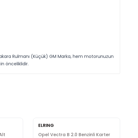
trik Makara Rulmanı (Küçük) GM Marka, hem motorunuzun
 önceliklidir.
ELRING
E
Alt
Opel Vectra B 2.0 Benzinli Karter
O