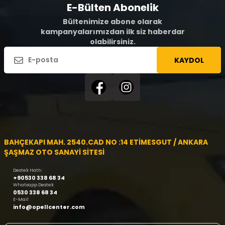
E-Bülten Abonelik
Bültenimize abone olarak
kampanyalarımızdan ilk siz haberdar
olabilirsiniz.
KAYDOL
BAHÇEKAPI MAH. 2540.CAD NO :14 ETİMESGUT / ANKARA
ŞAŞMAZ OTO SANAYİ SİTESİ
Destek Hattı
+90530 338 68 34
Whatsapp Destek
0530 338 68 34
E-Mail
info@opellcenter.com