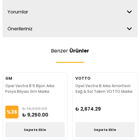
Yorumlar
Önerileriniz
Benzer
Ürünler
VOTTO
PRAKSİS
Arka
Opel Vectra B Arka Amortisör
Opel Vectra B Arka Pory
a
Sağ & Sol Takım VOTTO Marka
5 Bijon Praksis Marka
₺ 2,674.29
₺ 3,140.50
%
38
₺ 1,943.14
Sepete Ekle
Sepete Ekle