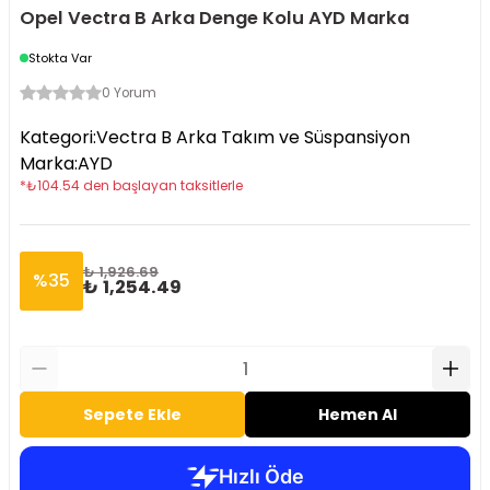
Opel Vectra B Arka Denge Kolu AYD Marka
Stokta Var
0 Yorum
Kategori
:
Vectra B Arka Takım ve Süspansiyon
Marka
:
AYD
*
₺
104.54
den başlayan taksitlerle
₺ 1,926.69
%
35
₺ 1,254.49
Sepete Ekle
Hemen Al