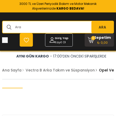
3000 TL ve Üzeri Periyodik Bakım ve Motor Mekanik
Alışverilerinizde
KARGO BEDAVA!
ARA
Sepetim
0
Giriş Yap
Kayıt Ol
₺ 0,00
AYNI GÜN KARGO
- 17:00’DEN ÖNCEKİ SİPARİŞLERDE
Ana Sayfa
Vectra B Arka Takım ve Süspansiyon
Opel Vec