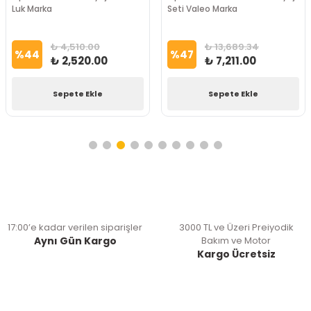
Luk Marka
Seti Valeo Marka
₺ 4,510.00
₺ 13,689.34
%
44
%
47
₺ 2,520.00
₺ 7,211.00
Sepete Ekle
Sepete Ekle
17:00’e kadar verilen siparişler
3000 TL ve Üzeri Preiyodik
Aynı Gün Kargo
Bakım ve Motor
Kargo Ücretsiz