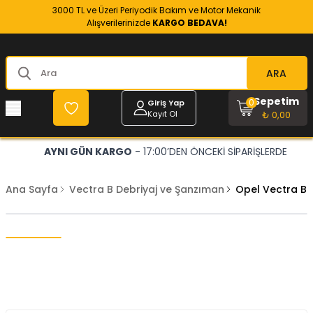
3000 TL ve Üzeri Periyodik Bakım ve Motor Mekanik
Alışverilerinizde
KARGO BEDAVA!
ARA
Sepetim
0
Giriş Yap
Kayıt Ol
₺ 0,00
AYNI GÜN KARGO
- 17:00’DEN ÖNCEKİ SİPARİŞLERDE
Ana Sayfa
Vectra B Debriyaj ve Şanzıman
Opel Vectra B 