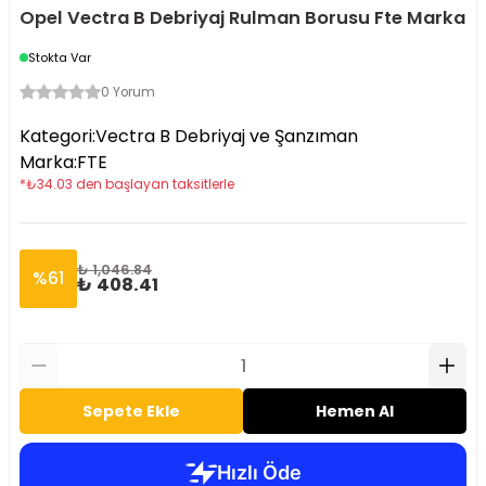
Opel Vectra B Debriyaj Rulman Borusu Fte Marka
Stokta Var
0 Yorum
Kategori
:
Vectra B Debriyaj ve Şanzıman
Marka
:
FTE
*
₺
34.03
den başlayan taksitlerle
₺ 1,046.84
%
61
₺ 408.41
Sepete Ekle
Hemen Al