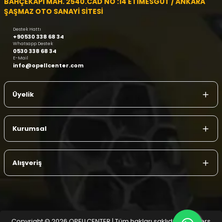
BAHÇEKAPI MAH. 2540.CAD NO :14 ETİMESGUT / ANKARA
ŞAŞMAZ OTO SANAYİ SİTESİ
Destek Hattı
+90530 338 68 34
Whatsapp Destek
0530 338 68 34
E-Mail
info@opellcenter.com
Üyelik
Kurumsal
Alışveriş
Copyright © 2026 OPELLCENTER | Tüm hakları saklıdır.
| Reliefers