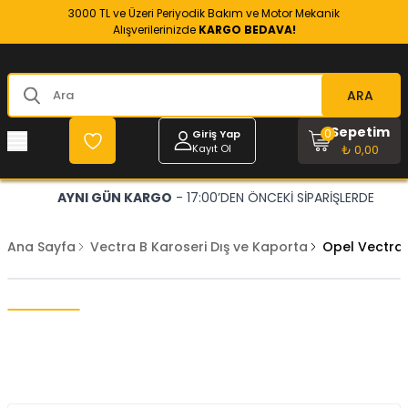
3000 TL ve Üzeri Periyodik Bakım ve Motor Mekanik
Alışverilerinizde
KARGO BEDAVA!
ARA
Sepetim
0
Giriş Yap
Kayıt Ol
₺ 0,00
AYNI GÜN KARGO
- 17:00’DEN ÖNCEKİ SİPARİŞLERDE
Ana Sayfa
Vectra B Karoseri Dış ve Kaporta
Opel Vectra 