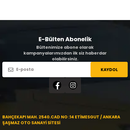
E-Bülten Abonelik
Bültenimize abone olarak
kampanyalarımızdan ilk siz haberdar
olabilirsiniz.
KAYDOL
BAHÇEKAPI MAH. 2540.CAD NO :14 ETİMESGUT / ANKARA
ŞAŞMAZ OTO SANAYİ SİTESİ