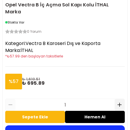
Opel Vectra B İç Açma Sol Kapı Kolu İTHAL
Marka
Stokta Var
0 Yorum
Kategori
:
Vectra B Karoseri Dış ve Kaporta
Marka
:
İTHAL
*
₺
57.99
den başlayan taksitlerle
₺ 1,610.51
%
57
₺ 695.89
Sepete Ekle
Hemen Al