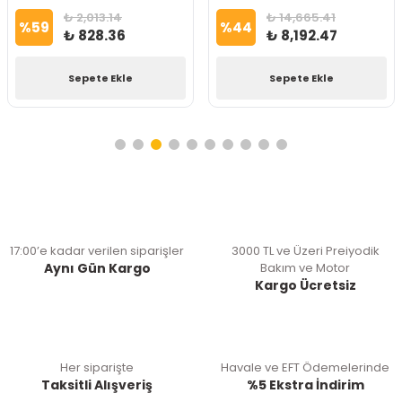
₺ 2,013.14
₺ 14,665.41
%
59
%
44
₺ 828.36
₺ 8,192.47
Sepete Ekle
Sepete Ekle
17:00’e kadar verilen siparişler
3000 TL ve Üzeri Preiyodik
Aynı Gün Kargo
Bakım ve Motor
Kargo Ücretsiz
Her siparişte
Havale ve EFT Ödemelerinde
Taksitli Alışveriş
%5 Ekstra İndirim